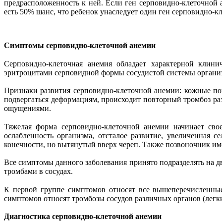
предрасположенность к ней. Если ген серповидно-клеточной а
есть 50% шанс, что ребенок унаследует один ген серповидно-к
Симптомы серповидно-клеточной анемии
Серповидно-клеточная анемия обладает характерной клини
эритроцитами серповидной формы сосудистой системы органи
Признаки развития серповидно-клеточной анемии: кожные пок
подвергаться деформациям, происходит повторный тромбоз ра
ощущениями.
Тяжелая форма серповидно-клеточной анемии начинает свое
ослабленность организма, отсталое развитие, увеличенная 
конечности, но вытянутый вверх череп. Также позвоночник им
Все симптомы данного заболевания принято подразделять на д
тромбами в сосудах.
К первой группе симптомов относят все вышеперечисленные
симптомов относят тромбозы сосудов различных органов (легких
Диагностика серповидно-клеточной анемии