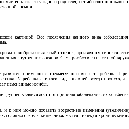
немии есть только у одного родителя, нет абсолютно никакого р
леточной анемии.
ческой картиной. Все проявления данного вида заболеван
зма.
ровы приобретают желтый оттенок, проявляется гипоксический
зличных внутренних органов. Сам тромбоз вызывает и обнаруж
 развитие примерно с трехмесячного возраста ребенка. При
селезенка. У ребенка с такого вида анемией всегда происходи
еет измененные изгибы.
ве группы, в зависимости от причины заболевания: из-за избы
, и к ним можно добавить возрастные изменения (увеличенн
, головного мозга, кишечника, костей, почек) и хронические яз