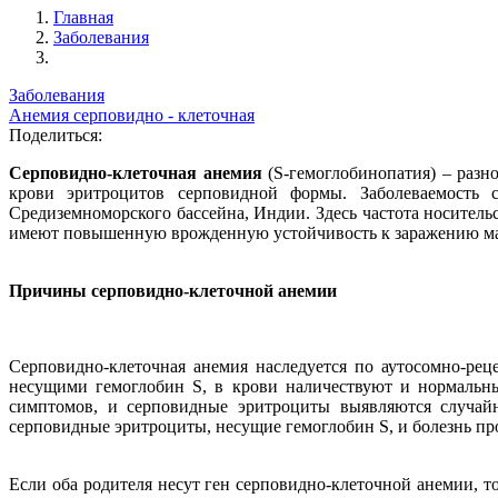
Главная
Заболевания
Заболевания
Анемия серповидно - клеточная
Поделиться:
Серповидно-клеточная анемия
(S-гемоглобинопатия) – разн
крови эритроцитов серповидной формы. Заболеваемость с
Средиземноморского бассейна, Индии. Здесь частота носител
имеют повышенную врожденную устойчивость к заражению ма
Причины серповидно-клеточной анемии
Серповидно-клеточная анемия наследуется по аутосомно-рец
несущими гемоглобин S, в крови наличествуют и нормальны
симптомов, и серповидные эритроциты выявляются случайн
серповидные эритроциты, несущие гемоглобин S, и болезнь про
Если оба родителя несут ген серповидно-клеточной анемии, т