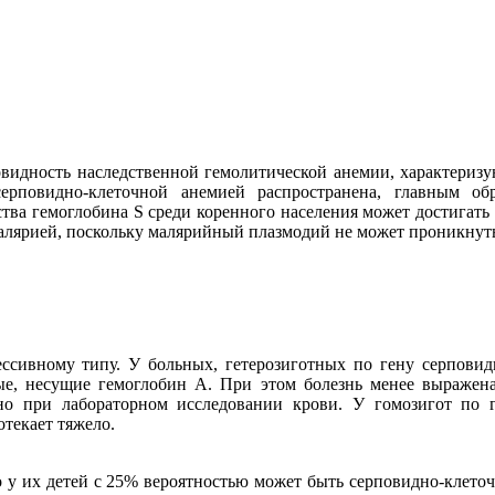
овидность наследственной гемолитической анемии, характериз
ерповидно-клеточной анемией распространена, главным о
ьства гемоглобина S среди коренного населения может достигат
лярией, поскольку малярийный плазмодий не может проникнут
ессивному типу. У больных, гетерозиготных по гену серпови
е, несущие гемоглобин А. При этом болезнь менее выражена 
о при лабораторном исследовании крови. У гомозигот по 
текает тяжело.
о у их детей с 25% вероятностью может быть серповидно-клеточ