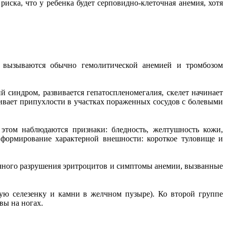
иска, что у ребенка будет серповидно-клеточная анемия, хотя
ия вызываются обычно гемолитической анемией и тромбозом
 синдром, развивается гепатоспленомегалия, скелет начинает
ивает припухлости в участках пораженных сосудов с болевыми
 этом наблюдаются признаки: бледность, желтушность кожи,
т формирование характерной внешности: короткое туловище и
точного разрушения эритроцитов и симптомы анемии, вызванные
ую селезенку и камни в желчном пузыре). Ко второй группе
вы на ногах.