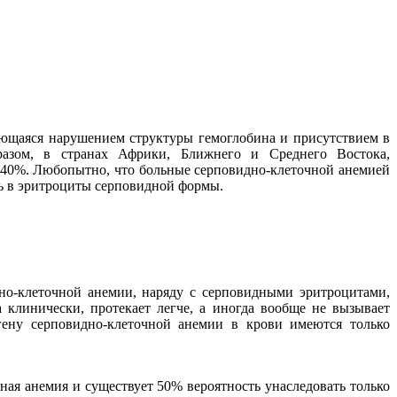
ующаяся нарушением структуры гемоглобина и присутствием в
бразом, в странах Африки, Ближнего и Среднего Востока,
ь 40%. Любопытно, что больные серповидно-клеточной анемией
ь в эритроциты серповидной формы.
дно-клеточной анемии, наряду с серповидными эритроцитами,
клинически, протекает легче, а иногда вообще не вызывает
гену серповидно-клеточной анемии в крови имеются только
ная анемия и существует 50% вероятность унаследовать только