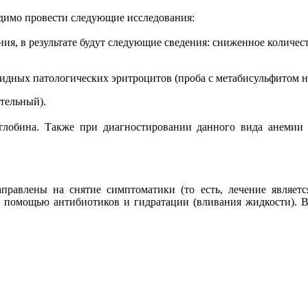
димо провести следующие исследования:
ия, в результате будут следующие сведения: сниженное количест
идных патологических эритроцитов (проба с метабисульфитом на
ительный).
глобина. Также при диагностировании данного вида анемии 
правлены на снятие симптоматики (то есть, лечение являе
 с помощью антибиотиков и гидратации (вливания жидкости). 