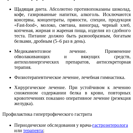
Щадящая диета. Абсолютно противопоказаны шоколад,
кофе, газированные напитки, алкоголь. Исключаются
консервы, концентраты, пряности, специи, продукция
«Fast-food», молоко, сметана, виноград, черный хлеб,
копченая, жирная и жареная пища, изделия из сдобного
теста. Питание должно быть разнообразным, богатым
белками, дробным (5–6 раз в день).
Медикаментозное лечение. Применение
обволакивающих и вяжущих средств,
антихолинергических препаратов, антисекреторная
терапия.
Физиотерапевтическое лечение, лечебная гимнастика.
Хирургическое лечение. При устойчивом к лечению
сниженном содержании белка в крови, повторных
кровотечениях показано оперативное лечение (резекция
желудка).
Профилактика
гипертрофического гастрита
Периодические обследования у врача-
гастроэнтеролога
или
терапевта
;