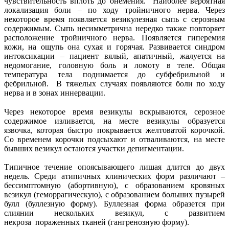
чувствительность вплоть до онемения. Наиболее вероятная
локализация боли – по ходу тройничного нерва. Через
некоторое время появляется везикулезная сыпь с серозным
содержимым. Сыпь несимметрична нередко также повторяет
расположение тройничного нерва. Появляется гиперемия
кожи, на ощупь она сухая и горячая. Развивается синдром
интоксикации – пациент вялый, апатичный, жалуется на
недомогание, головную боль и ломоту в теле. Общая
температура тела поднимается до субфебрильной и
фебрильной. В тяжелых случаях появляются боли по ходу
нерва и в зонах иннервации.
Через некоторое время везикулы вскрываются, серозное
содержимое изливается, на месте везикулы образуется
язвочка, которая быстро покрывается желтоватой корочкой.
Со временем корочки подсыхают и отваливаются, на месте
бывших везикул остаются участки депигментации.
Типичное течение опоясывающего лишая длится до двух
недель. Среди атипичных клинических форм различают –
бессимптомную (абортивную), с образованием кровяных
везикул (геморрагическую), с образованием больших пузырей
булл (буллезную форму). Буллезная форма образется при
слиянии нескольких везикул, с развитием
некроза пораженных тканей (гангренозную форму).