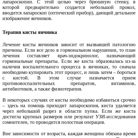
лапароскопии. С этой целью через брюшную стенку, в
которой предварительно создается небольшой прокол,
вводится лапароскоп (оптический прибор), дающий детальное
изображение яичников.
Терапия кисты яичника
Лечение кисты яичников зависит от вызвавшей патологию
причины. Если все дело в гормональном нарушении, то план
лечения составляет врач-эндокринолог, назначающий
гормональные препараты. Если же киста образовалась из-за
наличия воспалительного процесса в яичниках, то сначала
необходимо купировать этот процесс, и лишь затем – бороться
с кистой. В этом случае назначается прием
противовоспалительных препаратов, витаминов,
антибиотиков, а также физиотерапия.
В некоторых случаях от кисты необходимо избавиться срочно
– здесь на помощь приходит лапароскопия, киста удаляется
через небольшой разрез в области пупка. Если же киста
достигла крупных размеров или результат УЗИ-исследования
сомнителен, то проводится полостная операция.
Вне зависимости от возраста, каждая женщина обязана время