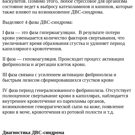
васкулитов. Помимо этого, любое стрессовое для организма
состояние ведет к выбросу катехоламинов и кининов, которые
также влияют на возникновение ДВС-синдрома.
Выделяют 4 фазы ДВС-синдрома:
I фаза — это фаза гиперкоагуляции. В результате потери
крови уменьшается количество факторов свертывания, что
увеличивает время образования сгустка и удлиняет период
капиллярного кровотечения.
II фаза — гипокоагуляция. Происходит процесс активации
фибринолиза и агрегации клеток крови.
III фаза связана с усилением активации фибринолиза и
быстрым лизисом сформировавшихся сгустков крови
IV фаза период генерализованного фибринолиза. Отсутствует
полноценное свертывание крови в капиллярах, наблюдается
внутреннее кровотечение из паренхимы органов,
возникновение геморрагической сыпи на коже, появление
крови в моче, кровотечения из ротовой полости и т.д.
Диагностика ДВС-синдрома