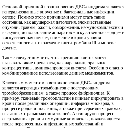
Основной причиной возникновения ДВС-синдрома являются
генерализованные вирусные и бактериальные инфекции,
сепсис. Помимо этого причинами могут стать такие
состояния, как акушерская патология, злокачественные
опухоли, травмы, ожоги, обморожения, иммунокомплексный
васкулит, использование аппаратов «искусственное сердце» и
«искусственная почка», снижение в крови уровня
естественного антикоагулянта антитромбина III и многие
другие.
Также следует помнить, что агрегацию клеток могут
вызывать такие препараты, как адреналин, оральные
контрацептивы, аминокапроновая кислота. Особенно опасно
комбинированное использование данных медикаментов.
Ключевым моментом в возникновении ДВС-синдрома
является агрегация тромбоцитов с последующим
тромбообразованием, а также процесс фибринолиза. К
примеру, тканевый тромбопластин начинает циркулировать в
крови после различных операций, инфаркта миокарда, в
процессе родов и после них, а также при серьезных травмах,
связанных с размозжением тканей. Активируют процесс
свертывания крови и иммунные комплексы, появляющиеся
после перенесенных инфекционных заболеваний и