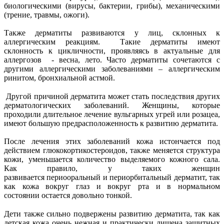
биологическими (вирусы, бактерии, грибы), механическими
(трение, травмы, ожоги).
Также дерматиты развиваются у лиц, склонных к
аллергическим реакциям. Такие дерматиты имеют
склонность к цикличности, проявляясь в актуальные для
аллергозов - весна, лето. Часто дерматиты сочетаются с
другими аллергическими заболеваниями – аллергическим
ринитом, бронхиальной астмой.
Другой причиной дерматита может стать последствия других
дерматологических заболеваний. Женщины, которые
проходили длительное лечение вульгарных угрей или розацеа,
имеют большую предрасположенность к развитию дерматита.
После лечения этих заболеваний кожа истончается под
действием глюкокортикостероидов, также меняется структура
кожи, уменьшается количество выделяемого кожного сала.
Как правило, у таких женщин
развивается периооральный и периорбитальный дерматит, так
как кожа вокруг глаз и вокруг рта и в нормальном
состоянии остается довольно тонкой.
Дети также сильно подвержены развитию дерматита, так как
детская кожа очень нежная и практически лишена защитных