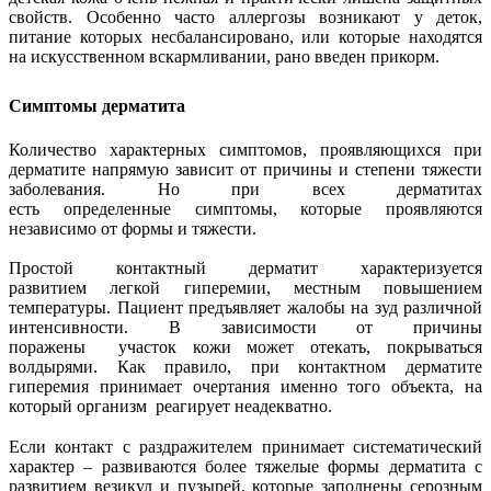
свойств. Особенно часто аллергозы возникают у деток,
питание которых несбалансировано, или которые находятся
на искусственном вскармливании, рано введен прикорм.
Симптомы дерматита
Количество характерных симптомов, проявляющихся при
дерматите напрямую зависит от причины и степени тяжести
заболевания. Но при всех дерматитах
есть определенные симптомы, которые проявляются
независимо от формы и тяжести.
Простой контактный дерматит характеризуется
развитием легкой гиперемии, местным повышением
температуры. Пациент предъявляет жалобы на зуд различной
интенсивности. В зависимости от причины
поражены участок кожи может отекать, покрываться
волдырями. Как правило, при контактном дерматите
гиперемия принимает очертания именно того объекта, на
который организм реагирует неадекватно.
Если контакт с раздражителем принимает систематический
характер – развиваются более тяжелые формы дерматита с
развитием везикул и пузырей, которые заполнены серозным