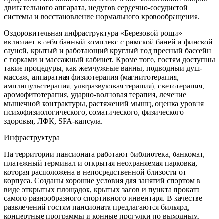
двигательного аппарата, недугов сердечно-сосудистой
системы и восстановление нормального кровообращения.
Оздоровительная инфраструктура «Березовой рощи»
включает в себя банный комплекс с римской баней и финской
сауной, крытый и работающий круглый год пресный бассейн
с горками и массажный кабинет. Кроме того, гостям доступны
такие процедуры, как жемчужные ванны, подводный душ-
массаж, аппаратная физиотерапия (магнитотерапия,
амплипульстерапия, ультразвуковая терапия), светотерапия,
аромофитотерапия, ударно-волновая терапия, лечение
мышечной контрактуры, растяжений мышц, оценка уровня
психофизиологического, соматического, физического
здоровья, ЛФК, SPA-капсула.
Инфраструктура
На территории пансионата работают библиотека, банкомат,
платежный терминал и открытая неохраняемая парковка,
которая расположена в непосредственной близости от
корпуса. Созданы хорошие условия для занятий спортом в
виде открытых площадок, крытых залов и пункта проката
самого разнообразного спортивного инвентаря. В качестве
развлечений гостям пансионата предлагаются бильярд,
концертные программы и конные прогулки по выходным,