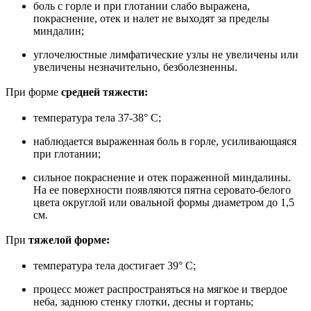
боль с горле и при глотании слабо выражена,
покраснение, отек и налет не выходят за пределы
миндалин;
углочелюстные лимфатические узлы не увеличены или
увеличены незначительно, безболезненны.
При форме
средней тяжести:
температура тела 37-38° С;
наблюдается выраженная боль в горле, усиливающаяся
при глотании;
сильное покраснение и отек пораженной миндалины.
На ее поверхности появляются пятна серовато-белого
цвета округлой или овальной формы диаметром до 1,5
см.
При
тяжелой форме:
температура тела достигает 39° С;
процесс может распространяться на мягкое и твердое
неба, заднюю стенку глотки, десны и гортань;