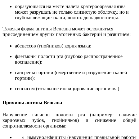
образующаяся на месте налета кратерообразная язва
может разрушать не только слизистую оболочку, но и
глубоко лежащие ткани, вплоть до надкостницы.
Тяжелая форма ангины Венсана может осложняться
присоединением других патогенных бактерий и развитием:
абсцессов (гнойников) корня языка;
флегмоны полости рта (глубоко распространенное
воспаление);
гангрены гортани (омертвение и разрушение тканей
гортани);
сепсисом (тотальное инфицирование организма).
Причины ангины Венсана
Нарушение гигиены полости рта (например: наличие
кариозных зубов, гнойничков) и снижение общей
сопротивляемости организма:
иммунодефициты (нарушения правильной работы