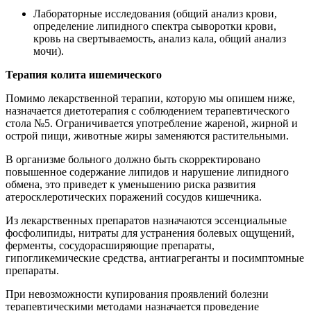
Лабораторные исследования (общий анализ крови,
определение липидного спектра сыворотки крови,
кровь на свертываемость, анализ кала, общий анализ
мочи).
Терапия колита ишемического
Помимо лекарственной терапии, которую мы опишем ниже,
назначается диетотерапия с соблюдением терапевтического
стола №5. Ограничивается употребление жареной, жирной и
острой пищи, животные жиры заменяются растительными.
В организме больного должно быть скорректировано
повышенное содержание липидов и нарушение липидного
обмена, это приведет к уменьшению риска развития
атеросклеротических поражений сосудов кишечника.
Из лекарственных препаратов назначаются эссенциальные
фосфолипиды, нитраты для устранения болевых ощущений,
ферменты, сосудорасширяющие препараты,
гипогликемические средства, антиагреганты и посимптомные
препараты.
При невозможности купирования проявлений болезни
терапевтическими методами назначается проведение