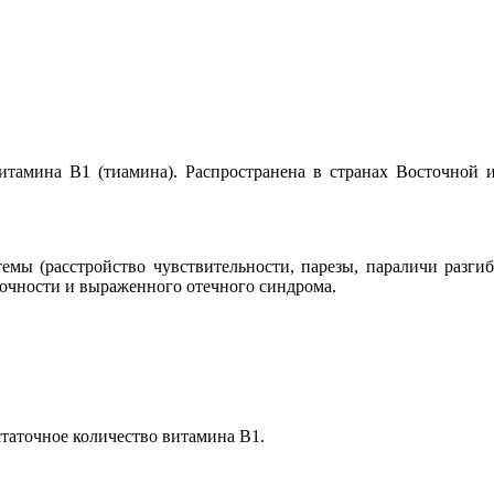
витамина В1 (тиамина). Распространена в странах Восточно
емы (расстройство чувствительности, парезы, параличи разги
очности и выраженного отечного синдрома.
статочное количество витамина B1.