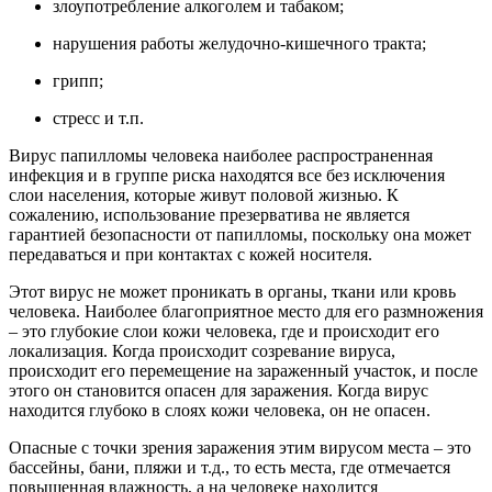
злоупотребление алкоголем и табаком;
нарушения работы желудочно-кишечного тракта;
грипп;
стресс и т.п.
Вирус папилломы человека наиболее распространенная
инфекция и в группе риска находятся все без исключения
слои населения, которые живут половой жизнью. К
сожалению, использование презерватива не является
гарантией безопасности от папилломы, поскольку она может
передаваться и при контактах с кожей носителя.
Этот вирус не может проникать в органы, ткани или кровь
человека. Наиболее благоприятное место для его размножения
– это глубокие слои кожи человека, где и происходит его
локализация. Когда происходит созревание вируса,
происходит его перемещение на зараженный участок, и после
этого он становится опасен для заражения. Когда вирус
находится глубоко в слоях кожи человека, он не опасен.
Опасные с точки зрения заражения этим вирусом места – это
бассейны, бани, пляжи и т.д., то есть места, где отмечается
повышенная влажность, а на человеке находится