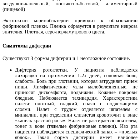
воздушно-капельный, контактно-бытовой, алиментарный
(пищевой)
Экзотоксин коринобактерии приводит к образованию
фибриновой пленки. Пленка образуется в результате некроза
эпителия. Плотная, серо-перламутрового цвета.
Симптомы дифтерии
Существуют 3 формы дифтерии и 1 неотложное состояние.
Дифтерия ротоглотки. У пациента наблюдается
лихорадка на протяжении 1-2х дней, головная боль,
слабость. Боль при глотании, которая затрудняет прием
пищи. Лимфатические узлы малоболезненные, не
приносят дискомфорта, подвижны. Кожные покровы
бледные. Наблюдается тахикардия. Характеристика
налета: плотный, гладкий, спаян с подлежащими
слоями. Налет с трудом отделяется шпателем с
миндалин, при отделении слизистая кровоточит в виде
«капель красной росы». Налет не растирается шпателем,
тонет в воде (тяжелые фибриновые пленки). Изо рта
пациента наблюдается специфический запах – «прелых
яблок». Такая форма дифтерии имеет наиболее