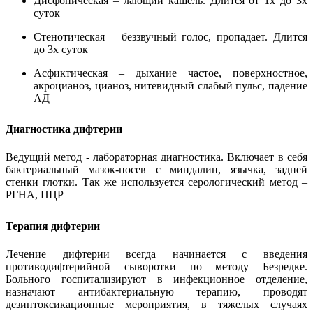
Дисфоническая – лающий кашель. Длится от 1х до 3х
суток
Стенотическая – беззвучный голос, пропадает. Длится
до 3х суток
Асфиктическая – дыхание частое, поверхностное,
акроцианоз, цианоз, нитевидный слабый пульс, падение
АД
Диагностика дифтерии
Ведущий метод - лабораторная диагностика. Включает в себя
бактериальный мазок-посев с миндалин, язычка, задней
стенки глотки. Так же используется серологический метод –
РГНА, ПЦР
Терапия дифтерии
Лечение дифтерии всегда начинается с введения
противодифтерийной сыворотки по методу Безредке.
Больного госпитализируют в инфекционное отделение,
назначают антибактериальную терапию, проводят
дезинтоксикационные мероприятия, в тяжелых случаях