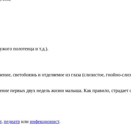
жого полотенца и т.д.).
ние, светобоязнь и отделяемое из глаза (слизистое, гнойно-сли
ние первых двух недель жизни малыша. Как правило, страдает о
т
,
педиатр
или
инфекционист
.