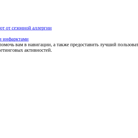
ют от сезонной аллергии
 и инфарктами
помочь вам в навигации, а также предоставить лучший пользова
кетинговых активностей.