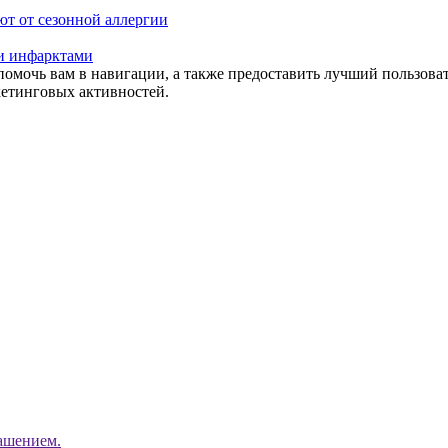
ют от сезонной аллергии
 и инфарктами
помочь вам в навигации, а также предоставить лучший пользова
кетинговых активностей.
ашением.