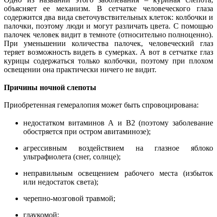
объясняет ее механизм. В сетчатке человеческого глаза
содержится два вида светочувствительных клеток: колбочки и
палочки, поэтому люди и могут различать цвета. С помощью
палочек человек видит в темноте (относительно полноценно).
При уменьшении количества палочек, человеческий глаз
теряет возможность видеть в сумерках. А вот в сетчатке глаз
курицы содержаться только колбочки, поэтому при плохом
освещении она практически ничего не видит.
Причины ночной слепоты
Приобретенная гемералопия может быть спровоцирована:
недостатком витаминов А и В2 (поэтому заболевание
обостряется при остром авитаминозе);
агрессивным воздействием на глазное яблоко
ультрафиолета (снег, солнце);
неправильным освещением рабочего места (избыток
или недостаток света);
черепно-мозговой травмой;
глаукомой;