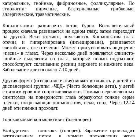
катаральные, гнойные, фибринозные, фолликулярные. По
этиологии: вирусные, бактериальные, грибковые,
аллергические, травматические.
Конъюнктивит развивается остро, бурно. Воспалительный
процесс сначала развивается на одном глазу, затем переходит
на другой. Веки отекают, опускаются. Конъюнктива глаза
отечна и гиперемирована (инъецирована), развивается
светобоязнь, слезотечение. Может присутствовать ощущение
«песка» в глазах. Через несколько дней появляется слизисто-
гнойные выделения из глаза, которые ночью подсыхают,
способствуют склеиванию ресниц верхнего и нижнего века.
Заболевание длится около 7-10 дней.
Другая форма (псевдо-пленчатая) может возникать у детей из
диспансерной группы «ЧБД» (Часто болеющие дети), у детей
с низким уровнем сопротивляемости. Помимо перечисленных
симптомов на поверхности глаза образуются тонкие серые
пленки, покрывающие конъюнктиву, веки, свод. Через 12-14
дней эти пленки проходят.
Гонококковый конъюнктивит (бленнорея)
Возбудитель – гонококк (гонорея). Заражение происходит
вертикальным путем, в момент прохождения через