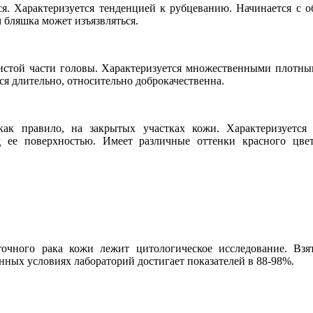
я. Характеризуется тенденцией к рубцеванию. Начинается с о
 бляшка может изъязвляться.
систой части головы. Характеризуется множественными плотн
тся длительно, относительно доброкачественна.
 как правило, на закрытых участках кожи. Характеризуетс
 поверхностью. Имеет различные оттенки красного цвета,
точного рака кожи лежит цитологическое исследование. Вз
нных условиях лабораторий достигает показателей в 88-98%.