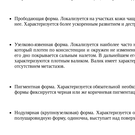
Прободающая форма. Локализуется на участках кожи чаще
нее. Характеризуется более ускоренным развитием и дес
Узелково-язвенная форма. Локализуется наиболее часто
который плотен по консистенции и окружен не измененной
его дно покрывается сальным налетом. В дальнейшем его
характеризуются плотным валиком. Валик имеет характ
отсутствием метастазов.
Пигментная форма. Характеризуется обязательной необх
формы фиксируется черная или же коричневая пигментац
Нодулярная (крупноузелковая) форма. Характеризуется 
полушаровидную форму, одиночна, выступает над поверх