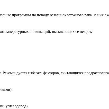
ебные программы по поводу базальноклеточного рака. В них вх
зкотемпературных аппликаций, вызывающих ее некроз;
т. Рекомендуется избегать факторов, считающихся предраспола
ннами);
к, углеводород);