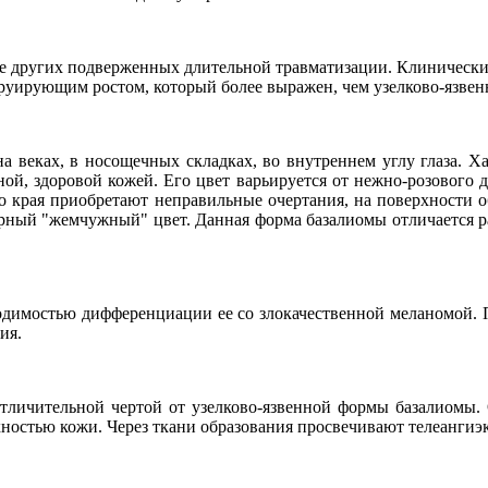
 других подверженных длительной травматизации. Клинически с
труирующим ростом, который более выражен, чем узелково-язвен
 на веках, в носощечных складках, во внутреннем углу глаза.
, здоровой кожей. Его цвет варьируется от нежно-розового до 
 края приобретают неправильные очертания, на поверхности об
ерный "жемчужный" цвет. Данная форма базалиомы отличается
одимостью дифференциации ее со злокачественной меланомой. П
ия.
отличительной чертой от узелково-язвенной формы базалиомы. 
ностью кожи. Через ткани образования просвечивают телеангиэк