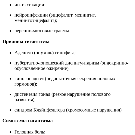
интоксикации;
нейроинфекции (энцефалит, менингит,
менингоэнцефалит);
черепно-мозговые травмы.
Причины гигантизма
Аденома (опухоль) гипофиза;
пубертатно-юношеский диспитуитаризм (эндокринно-
обусловленное ожирение);
гипогонадизм (недостаточная секреция половых
гормонов);
дисгенезия гонад (резкое нарушение полового
развития);
синдром Кляйнфельтера (хромосомные нарушения).
Симптомы гигантизма
Головная боль;