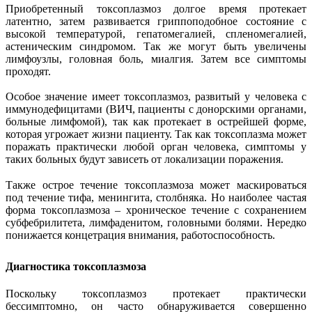
Приобретенный токсоплазмоз долгое время протекает
латентно, затем развивается гриппоподобное состояние с
высокой температурой, гепатомегалией, спленомегалией,
астеническим синдромом. Так же могут быть увеличены
лимфоузлы, головная боль, миалгия. Затем все симптомы
проходят.
Особое значение имеет токсоплазмоз, развитый у человека с
иммунодефицитами (ВИЧ, пациенты с донорскими органами,
больные лимфомой), так как протекает в острейшей форме,
которая угрожает жизни пациенту. Так как токсоплазма может
поражать практически любой орган человека, симптомы у
таких больных будут зависеть от локализации поражения.
Также острое течение токсоплазмоза может маскироваться
под течение тифа, менингита, столбняка. Но наиболее частая
форма токсоплазмоза – хроническое течение с сохранением
субфебрилитета, лимфаденитом, головными болями. Нередко
понижается концетрация внимания, работоспособность.
Диагностика токсоплазмоза
Поскольку токсоплазмоз протекает практически
бессимптомно, он часто обнаруживается совершенно