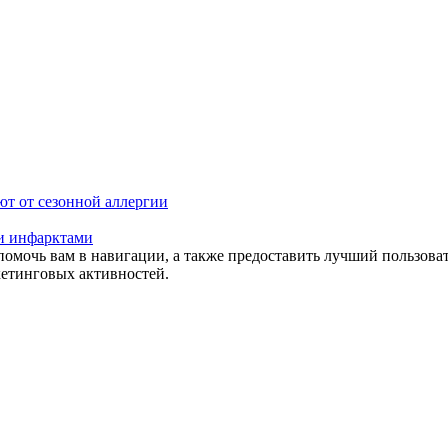
ют от сезонной аллергии
 и инфарктами
помочь вам в навигации, а также предоставить лучший пользова
кетинговых активностей.