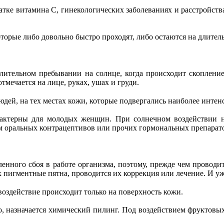
ватке витамина С, гинекологических заболеваниях и расстройс
торые либо довольно быстро проходят, либо остаются на длитель
длительном пребывании на солнце, когда происходит скоплени
тмечается на лице, руках, ушах и груди.
дей, на тех местах кожи, которые подвергались наиболее инте
рактерны для молодых женщин. При солнечном воздействии н
ем оральных контрацептивов или прочих гормональных препарат
ленного сбоя в работе организма, поэтому, прежде чем проводи
пигментные пятна, проводится их коррекция или лечение. И уж
оздействие происходит только на поверхность кожи.
, назначается химический пилинг. Под воздействием фруктовы