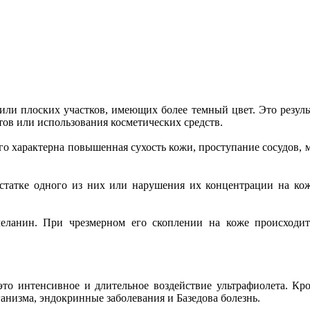
или плоских участков, имеющих более темный цвет. Это резуль
тов или использования косметических средств.
ого характерна повышенная сухость кожи, проступание сосудов,
остатке одного из них или нарушения их концентрации на кож
меланин. При чрезмерном его скоплении на коже происходи
это интенсивное и длительное воздействие ультрафиолета. Кр
анизма, эндокринные заболевания и Базедова болезнь.