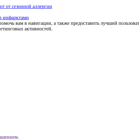
ют от сезонной аллергии
 и инфарктами
помочь вам в навигации, а также предоставить лучший пользова
кетинговых активностей.
ашением.