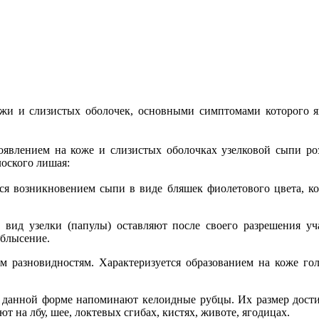
ожи и слизистых оболочек, основными симптомами которого я
оявлением на коже и слизистых оболочках узелковой сыпи роз
оского лишая:
ется возникновением сыпи в виде бляшек фиолетового цвета, 
вид узелки (папулы) оставляют после своего разрешения уча
облысение.
им разновидностям. Характеризуется образованием на коже г
анной форме напоминают келоидные рубцы. Их размер достига
т на лбу, шее, локтевых сгибах, кистях, животе, ягодицах.