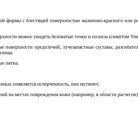
ой формы с блестящей поверхностью малиново-красного или роз
ерхности можно увидеть беловатые точки и полосы (симптом Уик
ые поверхности предплечий, лучезапястные суставы, разгибат
алища.
ые пятна.
инках появляется исчерченность, они мутнеют.
й на местах повреждения кожи (например, в области расчесов)