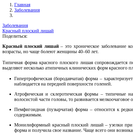
Главная
Заболевания
Заболевания
Красный плоский лишай
Поделиться:
Красный плоский лишай
– это хроническое заболевание к
возрасты, но чаще болеют женщины 40–60 лет.
Типичная форма красного плоского лишая сопровождается п
выделяют несколько атипичных клинических форм красного пл
Гипертрофическая (
бородавчатая) форма – характеризу
наблюдается на передней поверхности голеней.
Атрофическая и склеротическая формы – типичные на 
волосистой части головы, то развивается мелкоочаговое 
Пемфигоидная (пузырчатая) форма – относится к редк
содержимым.
Монилиформный красный плоский лишай – узелки при д
форма и получила свое название. Чаще всего они возникаю