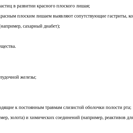
астиц в развитии красного плоского лишая;
 красным плоским лишаем выявляют сопутствующие гастриты, к
(например, сахарный диабет);
ещества.
елудочной железы;
одящие к постоянным травмам слизистой оболочки полости рта;
мер, золота) и химических соединений (например, реактивов дл