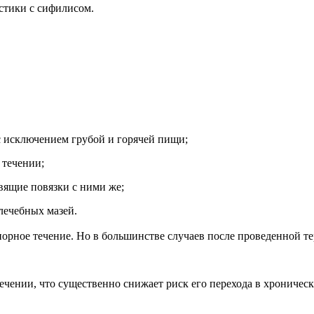
стики с сифилисом.
с исключением грубой и горячей пищи;
 течении;
вящие повязки с ними же;
лечебных мазей.
рное течение. Но в большинстве случаев после проведенной те
чении, что существенно снижает риск его перехода в хроничес