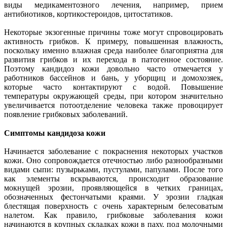
виды медикаментозного лечения, например, прием
антибиотиков, кортикостероидов, цитостатиков.
Некоторые экзогенные причины тоже могут спровоцировать
активность грибков. К примеру, повышенная влажность,
поскольку именно влажная среда наиболее благоприятна для
развития грибков и их перехода в патогенное состояние.
Поэтому кандидоз кожи довольно часто отмечается у
работников бассейнов и бань, у уборщиц и домохозяек,
которые часто контактируют с водой. Повышение
температуры окружающей среды, при котором значительно
увеличивается потоотделение человека также провоцирует
появление грибковых заболеваний.
Симптомы к
андидоза кожи
Начинается заболевание с покраснения некоторых участков
кожи. Оно сопровождается отечностью либо разнообразными
видами сыпи: пузырьками, пустулами, папулами. После того
как элементы вскрываются, происходит образование
мокнущей эрозии, проявляющейся в четких границах,
обозначенных фестончатыми краями. У эрозии гладкая
блестящая поверхность с очень характерным белесоватым
налетом. Как правило, грибковые заболевания кожи
начинаются в крупных складках кожи в паху, под молочными