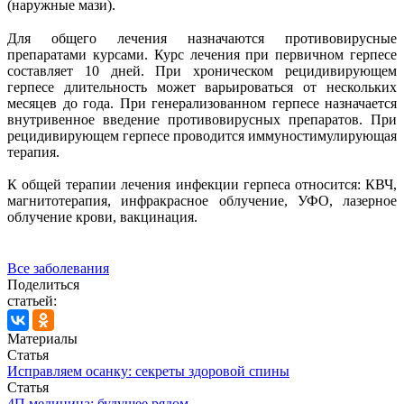
(наружные мази).
Для общего лечения назначаются противовирусные
препаратами курсами. Курс лечения при первичном герпесе
составляет 10 дней. При хроническом рецидивирующем
герпесе длительность может варьироваться от нескольких
месяцев до года. При генерализованном герпесе назначается
внутривенное введение противовирусных препаратов. При
рецидивирующем герпесе проводится иммуностимулирующая
терапия.
К общей терапии лечения инфекции герпеса относится: КВЧ,
магнитотерапия, инфракрасное облучение, УФО, лазерное
облучение крови, вакцинация.
Все заболевания
Поделиться
статьей:
Материалы
Статья
Исправляем осанку: секреты здоровой спины
Статья
4П медицина: будущее рядом