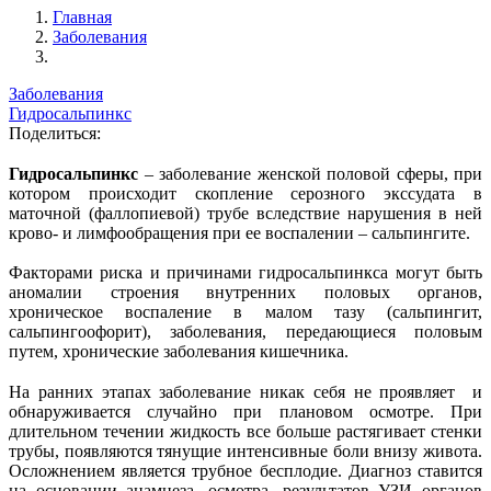
Главная
Заболевания
Заболевания
Гидросальпинкс
Поделиться:
Гидросальпинкс
– заболевание женской половой сферы, при
котором происходит скопление серозного экссудата в
маточной (фаллопиевой) трубе вследствие нарушения в ней
крово- и лимфообращения при ее воспалении – сальпингите.
Факторами риска и причинами гидросальпинкса могут быть
аномалии строения внутренних половых органов,
хроническое воспаление в малом тазу (сальпингит,
сальпингоофорит), заболевания, передающиеся половым
путем, хронические заболевания кишечника.
На ранних этапах заболевание никак себя не проявляет и
обнаруживается случайно при плановом осмотре. При
длительном течении жидкость все больше растягивает стенки
трубы, появляются тянущие интенсивные боли внизу живота.
Осложнением является трубное бесплодие. Диагноз ставится
на основании анамнеза, осмотра, результатов УЗИ органов