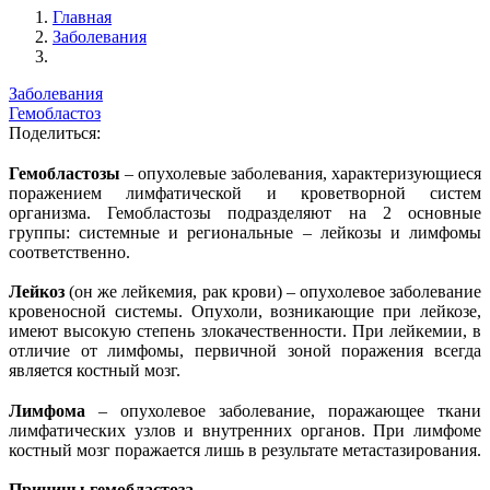
Главная
Заболевания
Заболевания
Гемобластоз
Поделиться:
Гемобластозы
– опухолевые заболевания, характеризующиеся
поражением лимфатической и кроветворной систем
организма. Гемобластозы подразделяют на 2 основные
группы: системные и региональные – лейкозы и лимфомы
соответственно.
Лейкоз
(он же лейкемия, рак крови) – опухолевое заболевание
кровеносной системы. Опухоли, возникающие при лейкозе,
имеют высокую степень злокачественности. При лейкемии, в
отличие от лимфомы, первичной зоной поражения всегда
является костный мозг.
Лимфома
– опухолевое заболевание, поражающее ткани
лимфатических узлов и внутренних органов. При лимфоме
костный мозг поражается лишь в результате метастазирования.
Причины гемобластоза