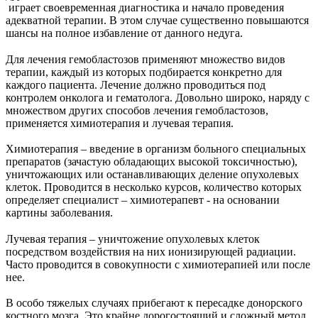
играет своевременная диагностика и начало проведения
адекватной терапии. В этом случае существенно повышаются
шансы на полное избавление от данного недуга.
Для лечения гемобластозов применяют множество видов
терапии, каждый из которых подбирается конкретно для
каждого пациента. Лечение должно проводиться под
контролем онколога и гематолога. Довольно широко, наряду с
множеством других способов лечения гемобластозов,
применяется химиотерапия и лучевая терапия.
Химиотерапия – введение в организм больного специальных
препаратов (зачастую обладающих высокой токсичностью),
уничтожающих или останавливающих деление опухолевых
клеток. Проводится в несколько курсов, количество которых
определяет специалист – химиотерапевт - на основании
картины заболевания.
Лучевая терапия – уничтожение опухолевых клеток
посредством воздействия на них ионизирующей радиации.
Часто проводится в совокупности с химиотерапией или после
нее.
В особо тяжелых случаях прибегают к пересадке донорского
костного мозга. Это крайне дорогостоящий и сложный метод