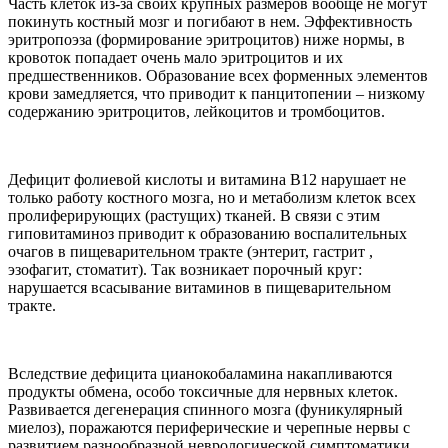
Часть клеток из-за своих крупных размеров вообще не могут
покинуть костный мозг и погибают в нем. Эффективность
эритропоэза (формирование эритроцитов) ниже нормы, в
кровоток попадает очень мало эритроцитов и их
предшественников. Образование всех форменных элементов
крови замедляется, что приводит к панцитопении – низкому
содержанию эритроцитов, лейкоцитов и тромбоцитов.
Дефицит фолиевой кислоты и витамина B12 нарушает не
только работу костного мозга, но и метаболизм клеток всех
пролиферирующих (растущих) тканей. В связи с этим
гиповитаминоз приводит к образованию воспалительных
очагов в пищеварительном тракте (энтерит, гастрит ,
эзофагит, стоматит). Так возникает порочный круг:
нарушается всасывание витаминов в пищеварительном
тракте.
Вследствие дефицита цианокобаламина накапливаются
продукты обмена, особо токсичные для нервных клеток.
Развивается дегенерация спинного мозга (фуникулярный
миелоз), поражаются периферические и черепные нервы с
развитием разнообразной неврологической симптоматики.