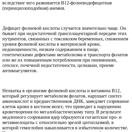
вследствие чего развивается B12-фолиеводефицитная
(пернициозоподобная) анемия.
Дефицит фолиевой кислоты случается значительно чаще. Он
бывает при недостаточной трансплацентарной передаче этих
нутриентов, связанных с токсикозом беременных, снижением
уровня фолиевой кислоты в материнской крови,
недоношенности, низким содержанием в пище,
генетическими дефектами метаболизма и транспорта фолатов
или же их повышенным потреблением при пневмониях,
сепсисе, почечной недостаточности, целиакии, приеме
антикоагулянтов.
Нехватка в организме фолиевой кислоты и витамина B12,
который регулирует метаболизм фолатов, нарушает синтез
аминокислот и предшественников ДНК, замедляет созревание
клеток крови в костном мозге, что приводит к нарушению
кроветворения по мегалобластическому типу. В результате
медленного созревания ядер образуются гигантские про- и
метамиелоциты с относительно зрелой цитоплазмой, в
которой гемоглобин накапливается в избыточном количестве.