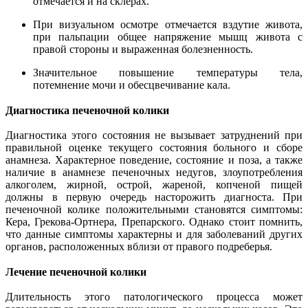
отмечается и на склерах.
При визуальном осмотре отмечается вздутие живота,
при пальпации общее напряжение мышц живота с
правой стороны и выраженная болезненность.
Значительное повышение температуры тела,
потемнение мочи и обесцвечивание кала.
Диагностика печеночной колики
Диагностика этого состояния не вызывает затруднений при
правильной оценке текущего состояния больного и сборе
анамнеза. Характерное поведение, состояние и поза, а также
наличие в анамнезе печеночных недугов, злоупотребления
алкоголем, жирной, острой, жареной, копченой пищей
должны в первую очередь насторожить диагноста. При
печеночной колике положительными становятся симптомы:
Кера, Грекова-Ортнера, Препарского. Однако стоит помнить,
что данные симптомы характерны и для заболеваний других
органов, расположенных вблизи от правого подреберья.
Лечение печеночной колики
Длительность этого патологического процесса может