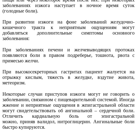
заболеваниях изжога наступает в ночное время суток
(голодные боли).
При развитии изжоги на фоне заболеваний желудочно-
кишечного тракта к неприятным ощущениям могут
добавляться дополнительные симптомы основного
заболевания:
При заболеваниях печени и желчевыводящих протоках
появляются боли в правом подреберье, тошнота, рвота с
примесью желчи.
При высокосекреторных гастритах пациент жалуется на
отрыжку кислым, тяжесть в желудке, вздутие живота,
метеоризм.
Некоторые случаи приступов изжоги могут не говорить о
заболевании, связанном с пищеварительной системой. Иногда
жжение и неприятные ощущения в жпигастральной области
могут свидетельствовать об ангинальной – сердечной боли.
Отличить кардиальную боль от эпигастральной
можно, приняв валидол, нитроглицерин. Ангинальные боли
быстро купируются.