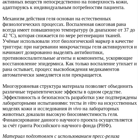
активных веществ непосредственно на поверхность кожи,
адаптируясь к индивидуальным потребностям пациента.
Механизм действия геля основан на естественных
физиологических процессах. Воспаленная ожоговая рана
всегда имеет повышенную температуру (в диапазоне от 37 до
42 °C), которая снижается по мере регенерации тканей.
Учёные использовали этот биологический маркер в качестве
триггера: при нагревании микрочастицы геля активируются и
начинают дозированно выделять антибиотики,
противовоспалительные агенты и компоненты, ускоряющие
восстановление эпидермиса. Как только воспаление утихает и
рана остывает, процесс высвобождения медикаментов
автоматически замедляется или прекращается.
Многоуровневая структура материала позволяет объединить
различные терапевтические эффекты в одном средстве.
Эффективность и безопасность разработки уже подтверждены
лабораторными испытаниями: тесты
in vitro
на искусственных
моделях кожи и исследования
in vivo
на лабораторных
животных доказали высокую биосовместимость геля.
Финансирование данного научного проекта осуществляется
за счёт гранта Российского научного фонда (РНФ).
Материал подготовлен с использованием пресс-релиза