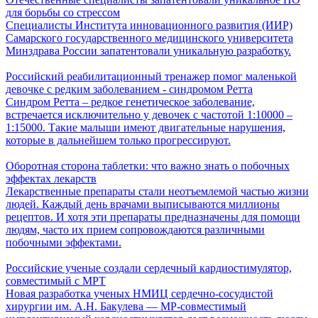
для борьбы со стрессом
Специалисты Института инновационного развития (ИИР)
Самарского государственного медицинского университета
Минздрава России запатентовали уникальную разработку.
Российский реабилитационный тренажер помог маленькой
девочке с редким заболеванием - синдромом Ретта
Синдром Ретта – редкое генетическое заболевание,
встречается исключительно у девочек с частотой 1:10000 –
1:15000. Такие малыши имеют двигательные нарушения,
которые в дальнейшем только прогрессируют.
Оборотная сторона таблетки: что важно знать о побочных
эффектах лекарств
Лекарственные препараты стали неотъемлемой частью жизни
людей. Каждый день врачами выписываются миллионы
рецептов. И хотя эти препараты предназначены для помощи
людям, часто их прием сопровождаются различными
побочными эффектами.
Российские ученые создали сердечный кардиостимулятор,
совместимый с МРТ
Новая разработка ученых НМИЦ сердечно-сосудистой
хирургии им. А.Н. Бакулева — МР-совместимый