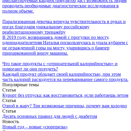
имплантируемый кардиостимулятор даст возможность людям
проводить необходимые диагностические исследования в
полном объеме.
Парализованная девочка вернула чувствительность в руках и
ногах благодаря уникальному российскому
реабилитационному тренажёру
В 2019 году, возвращаясь домой с прогулки по мосту,
одиннадцатилетняя Наталья поскользнулась и упала кубарем с
не огражденной горы на мосту, ударившись о бампер
припаркованной внизу машины.
Что такое продукты с «отрицательной калорийностью» и
помогают ли они похудеть?
Каждый продукт обладает своей калорийностью, при этом
часть калорий расходуется на переваривание самого продукта.
Популярные темы
Статья
Курорт без отпуска: как восстановиться, если работаешь летом
Статья
Озноб в жару? Три возможные причины, почему вам холодно
Статья
Десять основных правил для людей с диабетом
Новость
Новый год – новые «сюрпризы»