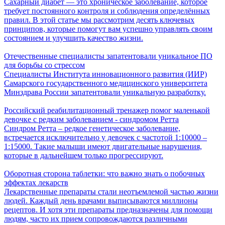
Сахарный диабет — это хроническое заболевание, которое
требует постоянного контроля и соблюдения определённых
правил. В этой статье мы рассмотрим десять ключевых
принципов, которые помогут вам успешно управлять своим
состоянием и улучшить качество жизни.
Отечественные специалисты запатентовали уникальное ПО
для борьбы со стрессом
Специалисты Института инновационного развития (ИИР)
Самарского государственного медицинского университета
Минздрава России запатентовали уникальную разработку.
Российский реабилитационный тренажер помог маленькой
девочке с редким заболеванием - синдромом Ретта
Синдром Ретта – редкое генетическое заболевание,
встречается исключительно у девочек с частотой 1:10000 –
1:15000. Такие малыши имеют двигательные нарушения,
которые в дальнейшем только прогрессируют.
Оборотная сторона таблетки: что важно знать о побочных
эффектах лекарств
Лекарственные препараты стали неотъемлемой частью жизни
людей. Каждый день врачами выписываются миллионы
рецептов. И хотя эти препараты предназначены для помощи
людям, часто их прием сопровождаются различными