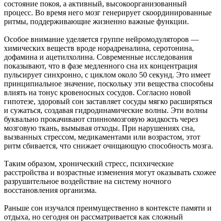
состояние покоя, а активный, высокоорганизованный
процесс. Во время него мозг генерирует скоординированные
ритмы, поддерживающие жизненно важные функции.
Особое внимание уделяется группе нейромодуляторов —
химических веществ вроде норадреналина, серотонина,
дофамина и ацетилхолина. Современные исследования
показывают, что в фазе медленного сна их концентрация
пульсирует синхронно, с циклом около 50 секунд. Это имеет
принципиальное значение, поскольку эти вещества способны
влиять на тонус кровеносных сосудов. Согласно новой
гипотезе, здоровый сон заставляет сосуды мягко расширяться
и сужаться, создавая гидродинамические волны. Эти волны
буквально прокачивают спинномозговую жидкость через
мозговую ткань, вымывая отходы. При нарушениях сна,
вызванных стрессом, медикаментами или возрастом, этот
ритм сбивается, что снижает очищающую способность мозга.
Таким образом, хронический стресс, психические
расстройства и возрастные изменения могут оказывать схожее
разрушительное воздействие на систему ночного
восстановления организма.
Раньше сон изучался преимущественно в контексте памяти и
отдыха, но сегодня он рассматривается как сложный