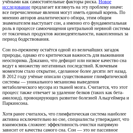
учёными как самостоятельные факторы риска.
Новое
исследование
предлагает взглянуть на эту проблему иначе:
все перечисленные явления могут иметь единый корень. По
мнению авторов аналитического обзора, этим общим
знаменателем выступает сон, а именно его фундаментальная
роль в процессе самоочищения центральной нервной системы
от токсичных продуктов жизнедеятельности, накопленных за
период бодрствования.
Сон по-прежнему остаётся одной из величайших загадок
природы, однако его критическая важность для выживания
неоспорима. Доказано, что дефицит или низкое качество сна
ведут к множеству негативных последствий. Ключевым
моментом стало открытие, сделанное более десяти лет назад.
В 2012 году учёные описали существование глимфатической
системы — уникального механизма выведения
метаболического мусора из тканей мозга. Считается, что этот
процесс также отвечает за удаление белков (таких как бета-
амилоид), провоцирующих развитие болезней Альцгеймера и
Паркинсона.
Хотя ранее считалось, что глимфатическая система наиболее
активна исключительно во сне, специалисты утверждают, что
взаимосвязь сложнее: эффективность очистки напрямую
зависит от качества самого сна. Сон — это не пассивное