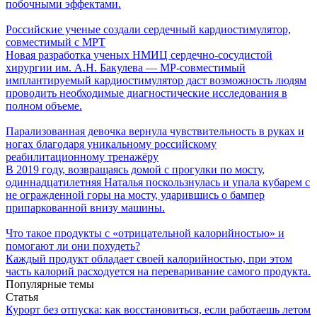
побочными эффектами.
Российские ученые создали сердечный кардиостимулятор,
совместимый с МРТ
Новая разработка ученых НМИЦ сердечно-сосудистой
хирургии им. А.Н. Бакулева — МР-совместимый
имплантируемый кардиостимулятор даст возможность людям
проводить необходимые диагностические исследования в
полном объеме.
Парализованная девочка вернула чувствительность в руках и
ногах благодаря уникальному российскому
реабилитационному тренажёру
В 2019 году, возвращаясь домой с прогулки по мосту,
одиннадцатилетняя Наталья поскользнулась и упала кубарем с
не огражденной горы на мосту, ударившись о бампер
припаркованной внизу машины.
Что такое продукты с «отрицательной калорийностью» и
помогают ли они похудеть?
Каждый продукт обладает своей калорийностью, при этом
часть калорий расходуется на переваривание самого продукта.
Популярные темы
Статья
Курорт без отпуска: как восстановиться, если работаешь летом