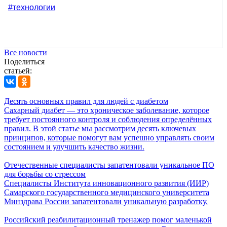
#технологии
Все новости
Поделиться
статьей:
Десять основных правил для людей с диабетом
Сахарный диабет — это хроническое заболевание, которое
требует постоянного контроля и соблюдения определённых
правил. В этой статье мы рассмотрим десять ключевых
принципов, которые помогут вам успешно управлять своим
состоянием и улучшить качество жизни.
Отечественные специалисты запатентовали уникальное ПО
для борьбы со стрессом
Специалисты Института инновационного развития (ИИР)
Самарского государственного медицинского университета
Минздрава России запатентовали уникальную разработку.
Российский реабилитационный тренажер помог маленькой