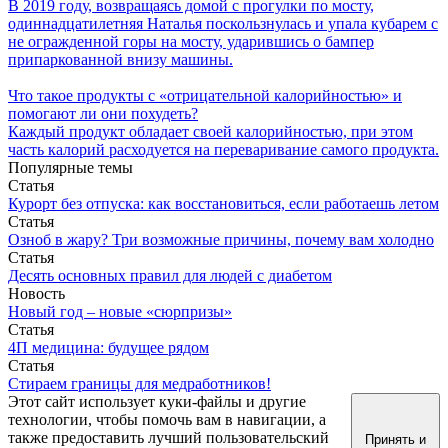
В 2019 году, возвращаясь домой с прогулки по мосту,
одиннадцатилетняя Наталья поскользнулась и упала кубарем с
не огражденной горы на мосту, ударившись о бампер
припаркованной внизу машины.
Что такое продукты с «отрицательной калорийностью» и
помогают ли они похудеть?
Каждый продукт обладает своей калорийностью, при этом
часть калорий расходуется на переваривание самого продукта.
Популярные темы
Статья
Курорт без отпуска: как восстановиться, если работаешь летом
Статья
Озноб в жару? Три возможные причины, почему вам холодно
Статья
Десять основных правил для людей с диабетом
Новость
Новый год – новые «сюрпризы»
Статья
4П медицина: будущее рядом
Статья
Стираем границы для медработников!
Этот сайт использует куки-файлы и другие
технологии, чтобы помочь вам в навигации, а
также предоставить лучший пользовательский
Принять и