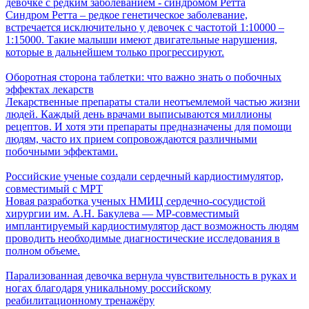
девочке с редким заболеванием - синдромом Ретта
Синдром Ретта – редкое генетическое заболевание,
встречается исключительно у девочек с частотой 1:10000 –
1:15000. Такие малыши имеют двигательные нарушения,
которые в дальнейшем только прогрессируют.
Оборотная сторона таблетки: что важно знать о побочных
эффектах лекарств
Лекарственные препараты стали неотъемлемой частью жизни
людей. Каждый день врачами выписываются миллионы
рецептов. И хотя эти препараты предназначены для помощи
людям, часто их прием сопровождаются различными
побочными эффектами.
Российские ученые создали сердечный кардиостимулятор,
совместимый с МРТ
Новая разработка ученых НМИЦ сердечно-сосудистой
хирургии им. А.Н. Бакулева — МР-совместимый
имплантируемый кардиостимулятор даст возможность людям
проводить необходимые диагностические исследования в
полном объеме.
Парализованная девочка вернула чувствительность в руках и
ногах благодаря уникальному российскому
реабилитационному тренажёру