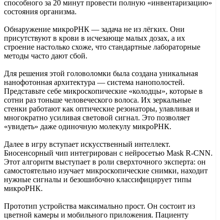
способного за 20 минут провести полную «инвентаризацию»
состояния организма.
Обнаружение микроРНК — задача не из лёгких. Они
присутствуют в крови в исчезающе малых дозах, а их
строение настолько схоже, что стандартные лабораторные
методы часто дают сбой.
Для решения этой головоломки была создана уникальная
нанофотонная архитектура — система нанополостей.
Представьте себе микроскопические «колодцы», которые в
сотни раз тоньше человеческого волоса. Их зеркальные
стенки работают как оптические резонаторы, улавливая и
многократно усиливая световой сигнал. Это позволяет
«увидеть» даже одиночную молекулу микроРНК.
Далее в игру вступает искусственный интеллект.
Биосенсорный чип интегрирован с нейросетью Mask R-CNN.
Этот алгоритм выступает в роли сверхточного эксперта: он
самостоятельно изучает микроскопические снимки, находит
нужные сигналы и безошибочно классифицирует типы
микроРНК.
Прототип устройства максимально прост. Он состоит из
цветной камеры и мобильного приложения. Пациенту