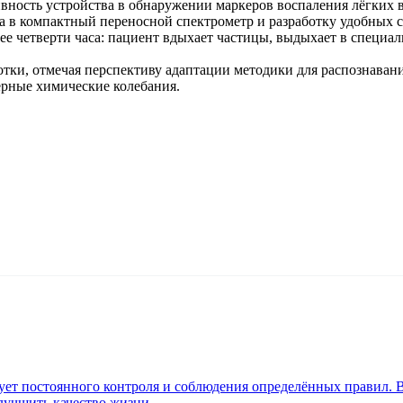
ность устройства в обнаружении маркеров воспаления лёгких 
 в компактный переносной спектрометр и разработку удобных сп
е четверти часа: пациент вдыхает частицы, выдыхает в специаль
ки, отмечая перспективу адаптации методики для распознавани
рные химические колебания.
бует постоянного контроля и соблюдения определённых правил. 
лучшить качество жизни.