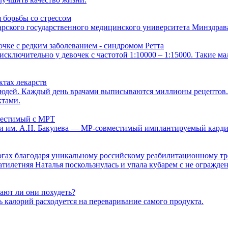
 борьбы со стрессом
ского государственного медицинского университета Минздрава
чке с редким заболеванием - синдромом Ретта
я исключительно у девочек с частотой 1:10000 – 1:15000. Такие
ктах лекарств
юдей. Каждый день врачами выписываются миллионы рецептов. 
ктами.
местимый с МРТ
и им. А.Н. Бакулева — МР-совместимый имплантируемый карди
ногах благодаря уникальному российскому реабилитационному т
цатилетняя Наталья поскользнулась и упала кубарем с не огражд
ают ли они похудеть?
 калорий расходуется на переваривание самого продукта.