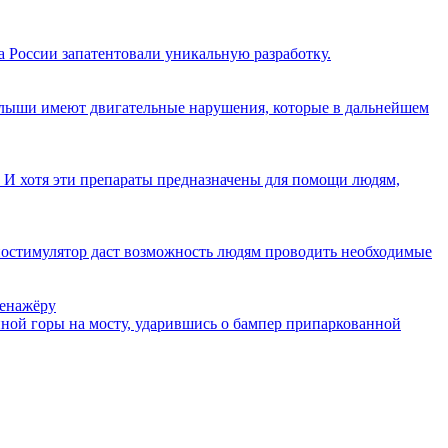
 России запатентовали уникальную разработку.
 малыши имеют двигательные нарушения, которые в дальнейшем
И хотя эти препараты предназначены для помощи людям,
остимулятор даст возможность людям проводить необходимые
ренажёру
енной горы на мосту, ударившись о бампер припаркованной