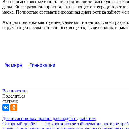
Экспериментальные испытания подтвердили высокую эффектив
дальнейшее развитие проекта, включающее интеграцию датчика
маска. Полностью автоматизированная диагностика займёт мене
Авторы подчёркивают универсальный потенциал своей разработ
окружающей среды и токсичных веществ, выделяющих характе
#в мире
#инновации
Все новости
Поделиться
статьей:
Десять основных правил для людей с диабетом
Сахарный диабет — это хроническое заболевание, которое тре
которые помогут вам успешно управлять своим состоянием и у