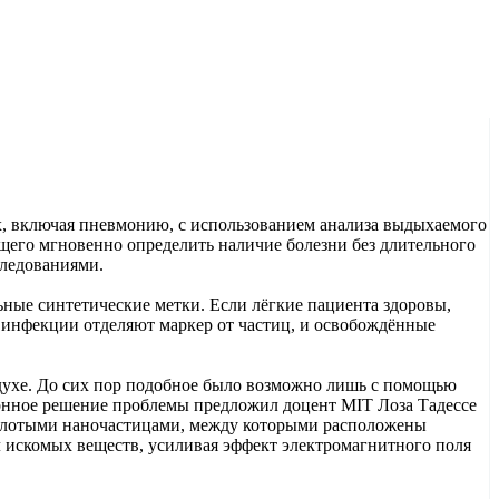
х, включая пневмонию, с использованием анализа выдыхаемого
ющего мгновенно определить наличие болезни без длительного
следованиями.
ные синтетические метки. Если лёгкие пациента здоровы,
 инфекции отделяют маркер от частиц, и освобождённые
здухе. До сих пор подобное было возможно лишь с помощью
онное решение проблемы предложил доцент MIT Лоза Тадессе
 золотыми наночастицами, между которыми расположены
 искомых веществ, усиливая эффект электромагнитного поля