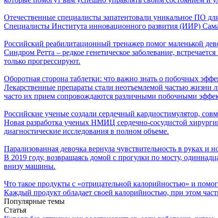
Отечественные специалисты запатентовали уникальное ПО для
Специалисты Института инновационного развития (ИИР) Самар
Российский реабилитационный тренажер помог маленькой дево
Синдром Ретта – редкое генетическое заболевание, встречаетс
только прогрессируют.
Оборотная сторона таблетки: что важно знать о побочных эффе
Лекарственные препараты стали неотъемлемой частью жизни л
часто их прием сопровождаются различными побочными эффе
Российские ученые создали сердечный кардиостимулятор, сов
Новая разработка ученых НМИЦ сердечно-сосудистой хирурги
диагностические исследования в полном объеме.
Парализованная девочка вернула чувствительность в руках и 
В 2019 году, возвращаясь домой с прогулки по мосту, одиннад
внизу машины.
Что такое продукты с «отрицательной калорийностью» и помог
Каждый продукт обладает своей калорийностью, при этом часть
Популярные темы
Статья