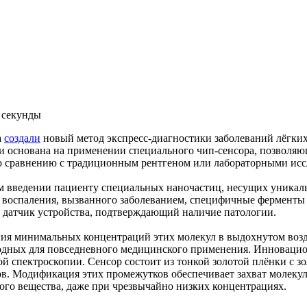
а секунды
а
создали
новый метод экспресс-диагностики заболеваний лёгки
f и основана на применении специального чип-сенсора, позволя
 по сравнению с традиционным рентгеном или лабораторными ис
м введении пациенту специальных наночастиц, несущих уникаль
 воспаления, вызванного заболеванием, специфичные ферменты
 датчик устройства, подтверждающий наличие патологии.
ления минимальных концентраций этих молекул в выдохнутом во
годных для повседневного медицинского применения. Инноваци
ой спектроскопии. Сенсор состоит из тонкой золотой плёнки с
в. Модификация этих промежутков обеспечивает захват молекул
дого вещества, даже при чрезвычайно низких концентрациях.