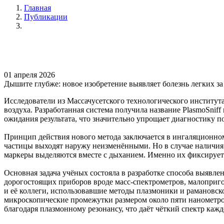
Главная
Публикации
01 апреля 2026
Дышите глубже: новое изобретение выявляет болезнь легких з
Исследователи из Массачусетского технологического институт
воздуха. Разработанная система получила название PlasmoSnif
ожидания результата, что значительно упрощает диагностику
Принцип действия нового метода заключается в ингаляционно
частицы выходят наружу неизменёнными. Но в случае наличия
маркеры выделяются вместе с дыханием. Именно их фиксирует
Основная задача учёных состояла в разработке способа выяв
дорогостоящих приборов вроде масс-спектрометров, малопри
и её коллеги, использовавшие методы плазмоники и рамановск
микроскопические промежутки размером около пяти нанометро
благодаря плазмонному резонансу, что даёт чёткий спектр каж