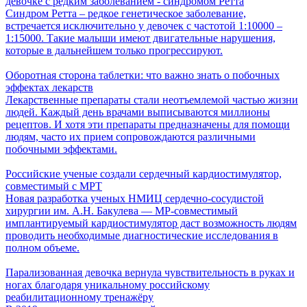
девочке с редким заболеванием - синдромом Ретта
Синдром Ретта – редкое генетическое заболевание,
встречается исключительно у девочек с частотой 1:10000 –
1:15000. Такие малыши имеют двигательные нарушения,
которые в дальнейшем только прогрессируют.
Оборотная сторона таблетки: что важно знать о побочных
эффектах лекарств
Лекарственные препараты стали неотъемлемой частью жизни
людей. Каждый день врачами выписываются миллионы
рецептов. И хотя эти препараты предназначены для помощи
людям, часто их прием сопровождаются различными
побочными эффектами.
Российские ученые создали сердечный кардиостимулятор,
совместимый с МРТ
Новая разработка ученых НМИЦ сердечно-сосудистой
хирургии им. А.Н. Бакулева — МР-совместимый
имплантируемый кардиостимулятор даст возможность людям
проводить необходимые диагностические исследования в
полном объеме.
Парализованная девочка вернула чувствительность в руках и
ногах благодаря уникальному российскому
реабилитационному тренажёру