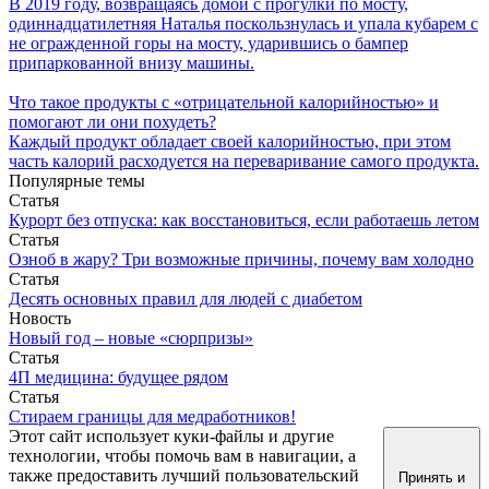
В 2019 году, возвращаясь домой с прогулки по мосту,
одиннадцатилетняя Наталья поскользнулась и упала кубарем с
не огражденной горы на мосту, ударившись о бампер
припаркованной внизу машины.
Что такое продукты с «отрицательной калорийностью» и
помогают ли они похудеть?
Каждый продукт обладает своей калорийностью, при этом
часть калорий расходуется на переваривание самого продукта.
Популярные темы
Статья
Курорт без отпуска: как восстановиться, если работаешь летом
Статья
Озноб в жару? Три возможные причины, почему вам холодно
Статья
Десять основных правил для людей с диабетом
Новость
Новый год – новые «сюрпризы»
Статья
4П медицина: будущее рядом
Статья
Стираем границы для медработников!
Этот сайт использует куки-файлы и другие
технологии, чтобы помочь вам в навигации, а
также предоставить лучший пользовательский
Принять и