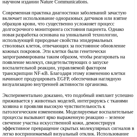
научном издании Nature Communications.
Современная практика диагностики заболеваний зачастую
включает использование одноразовых датчиков или взятие
образцов крови, что существенно усложняет процесс
долгосрочного мониторинга состояния пациента. Однако
новая разработка основана на уникальной технологии,
использующей природные свойства эпидермальных
стволовых клеток, отвечающих за постоянное обновление
кожных покровов. Эти клетки были генетически
запрограммированы таким образом, чтобы реагировать на
появление молекул, свидетельствующих о запуске
воспалительной реакции, управляемой фактором
транскрипции NF-κB. Благодаря этому изменению клетки
начинают продуцировать EGFP, обеспечивая наглядную
визуализацию внутренней активности организма.
Экспериментально доказано, что подобный имплант успешно
приживается у животных моделей, интегрируясь с тканями
хозяина и проявляя высокую чувствительность к
патологическим изменениям. Моделируемые воспалительные
процессы вызывают ярко выраженную реакцию – зеленое
свечение участка искусственной кожи, демонстрируя
эффективное превращение скрытых молекулярных сигналов в
легко воспринимаемый визуальный отклик. Использование