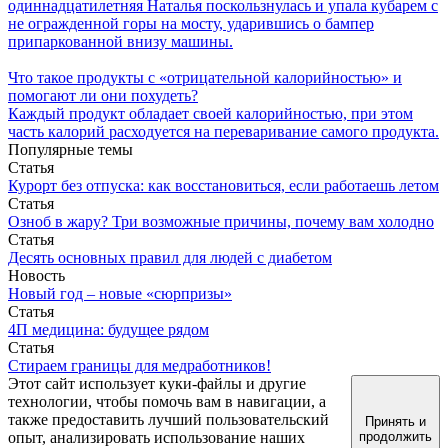
одиннадцатилетняя Наталья поскользнулась и упала кубарем с
не огражденной горы на мосту, ударившись о бампер
припаркованной внизу машины.
Что такое продукты с «отрицательной калорийностью» и
помогают ли они похудеть?
Каждый продукт обладает своей калорийностью, при этом
часть калорий расходуется на переваривание самого продукта.
Популярные темы
Статья
Курорт без отпуска: как восстановиться, если работаешь летом
Статья
Озноб в жару? Три возможные причины, почему вам холодно
Статья
Десять основных правил для людей с диабетом
Новость
Новый год – новые «сюрпризы»
Статья
4П медицина: будущее рядом
Статья
Стираем границы для медработников!
Этот сайт использует куки-файлы и другие
технологии, чтобы помочь вам в навигации, а
также предоставить лучший пользовательский
Принять и
опыт, анализировать использование наших
продолжить