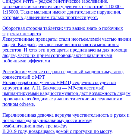
Синдром Ретта – редкое генетическое заболевание,
встречается исключительно у девочек с частотой 1:10000 –
1:15000. Такие малыши имеют двигательные нарушения,
которые в дальнейшем только прогрессируют.
Оборотная сторона таблетки: что важно знать о побочных
эффектах лекарств
Лекарственные препараты стали неотъемлемой частью жизни
людей. Каждый день врачами выписываются миллионы
рецептов. И хотя эти препараты предназначены для помощи
людям, часто их прием сопровождаются различными
побочными эффектами.
Российские ученые создали сердечный кардиостимулятор,
совместимый с МРТ
Новая разработка ученых НМИЦ сердечно-сосудистой
хирургии им. А.Н. Бакулева — МР-совместимый
имплантируемый кардиостимулятор даст возможность людям
проводить необходимые диагностические исследования в
полном объеме.
Парализованная девочка вернула чувствительность в руках и
ногах благодаря уникальному российскому
реабилитационному тренажёру
В 2019 году, возвращаясь домой с прогулки по мосту,