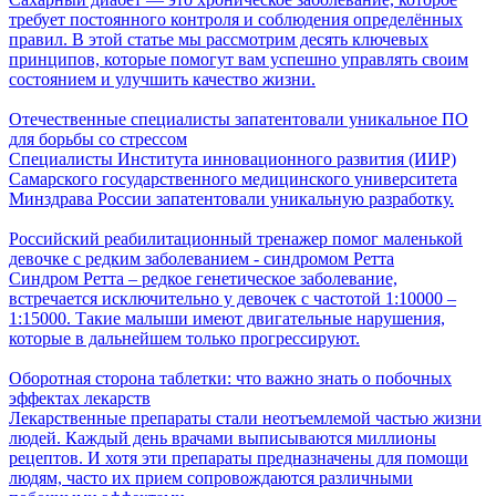
требует постоянного контроля и соблюдения определённых
правил. В этой статье мы рассмотрим десять ключевых
принципов, которые помогут вам успешно управлять своим
состоянием и улучшить качество жизни.
Отечественные специалисты запатентовали уникальное ПО
для борьбы со стрессом
Специалисты Института инновационного развития (ИИР)
Самарского государственного медицинского университета
Минздрава России запатентовали уникальную разработку.
Российский реабилитационный тренажер помог маленькой
девочке с редким заболеванием - синдромом Ретта
Синдром Ретта – редкое генетическое заболевание,
встречается исключительно у девочек с частотой 1:10000 –
1:15000. Такие малыши имеют двигательные нарушения,
которые в дальнейшем только прогрессируют.
Оборотная сторона таблетки: что важно знать о побочных
эффектах лекарств
Лекарственные препараты стали неотъемлемой частью жизни
людей. Каждый день врачами выписываются миллионы
рецептов. И хотя эти препараты предназначены для помощи
людям, часто их прием сопровождаются различными