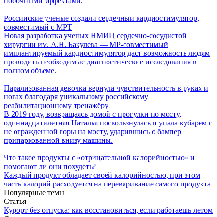
побочными эффектами.
Российские ученые создали сердечный кардиостимулятор,
совместимый с МРТ
Новая разработка ученых НМИЦ сердечно-сосудистой
хирургии им. А.Н. Бакулева — МР-совместимый
имплантируемый кардиостимулятор даст возможность людям
проводить необходимые диагностические исследования в
полном объеме.
Парализованная девочка вернула чувствительность в руках и
ногах благодаря уникальному российскому
реабилитационному тренажёру
В 2019 году, возвращаясь домой с прогулки по мосту,
одиннадцатилетняя Наталья поскользнулась и упала кубарем с
не огражденной горы на мосту, ударившись о бампер
припаркованной внизу машины.
Что такое продукты с «отрицательной калорийностью» и
помогают ли они похудеть?
Каждый продукт обладает своей калорийностью, при этом
часть калорий расходуется на переваривание самого продукта.
Популярные темы
Статья
Курорт без отпуска: как восстановиться, если работаешь летом