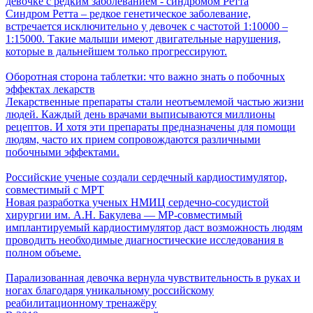
девочке с редким заболеванием - синдромом Ретта
Синдром Ретта – редкое генетическое заболевание,
встречается исключительно у девочек с частотой 1:10000 –
1:15000. Такие малыши имеют двигательные нарушения,
которые в дальнейшем только прогрессируют.
Оборотная сторона таблетки: что важно знать о побочных
эффектах лекарств
Лекарственные препараты стали неотъемлемой частью жизни
людей. Каждый день врачами выписываются миллионы
рецептов. И хотя эти препараты предназначены для помощи
людям, часто их прием сопровождаются различными
побочными эффектами.
Российские ученые создали сердечный кардиостимулятор,
совместимый с МРТ
Новая разработка ученых НМИЦ сердечно-сосудистой
хирургии им. А.Н. Бакулева — МР-совместимый
имплантируемый кардиостимулятор даст возможность людям
проводить необходимые диагностические исследования в
полном объеме.
Парализованная девочка вернула чувствительность в руках и
ногах благодаря уникальному российскому
реабилитационному тренажёру