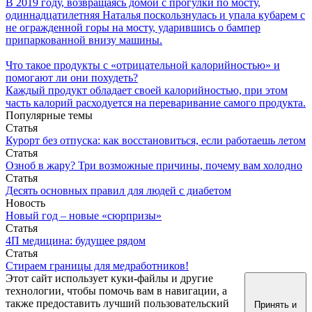
В 2019 году, возвращаясь домой с прогулки по мосту,
одиннадцатилетняя Наталья поскользнулась и упала кубарем с
не огражденной горы на мосту, ударившись о бампер
припаркованной внизу машины.
Что такое продукты с «отрицательной калорийностью» и
помогают ли они похудеть?
Каждый продукт обладает своей калорийностью, при этом
часть калорий расходуется на переваривание самого продукта.
Популярные темы
Статья
Курорт без отпуска: как восстановиться, если работаешь летом
Статья
Озноб в жару? Три возможные причины, почему вам холодно
Статья
Десять основных правил для людей с диабетом
Новость
Новый год – новые «сюрпризы»
Статья
4П медицина: будущее рядом
Статья
Стираем границы для медработников!
Этот сайт использует куки-файлы и другие
технологии, чтобы помочь вам в навигации, а
также предоставить лучший пользовательский
Принять и