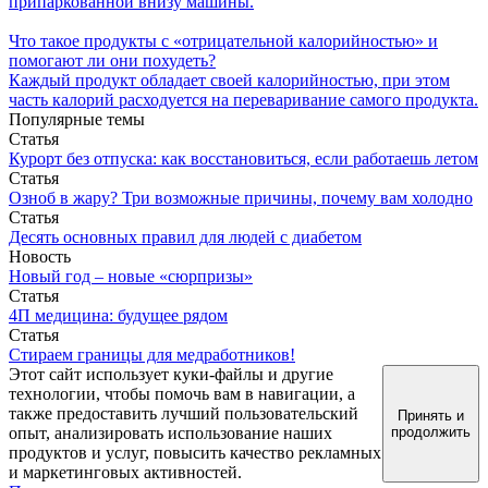
припаркованной внизу машины.
Что такое продукты с «отрицательной калорийностью» и
помогают ли они похудеть?
Каждый продукт обладает своей калорийностью, при этом
часть калорий расходуется на переваривание самого продукта.
Популярные темы
Статья
Курорт без отпуска: как восстановиться, если работаешь летом
Статья
Озноб в жару? Три возможные причины, почему вам холодно
Статья
Десять основных правил для людей с диабетом
Новость
Новый год – новые «сюрпризы»
Статья
4П медицина: будущее рядом
Статья
Стираем границы для медработников!
Этот сайт использует куки-файлы и другие
технологии, чтобы помочь вам в навигации, а
также предоставить лучший пользовательский
Принять и
опыт, анализировать использование наших
продолжить
продуктов и услуг, повысить качество рекламных
и маркетинговых активностей.