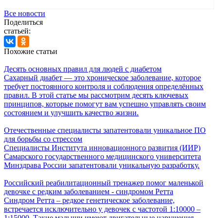
Все новости
Поделиться
статьей:
Похожие статьи
Десять основных правил для людей с диабетом
Сахарный диабет — это хроническое заболевание, которое
требует постоянного контроля и соблюдения определённых
правил. В этой статье мы рассмотрим десять ключевых
принципов, которые помогут вам успешно управлять своим
состоянием и улучшить качество жизни.
Отечественные специалисты запатентовали уникальное ПО
для борьбы со стрессом
Специалисты Института инновационного развития (ИИР)
Самарского государственного медицинского университета
Минздрава России запатентовали уникальную разработку.
Российский реабилитационный тренажер помог маленькой
девочке с редким заболеванием - синдромом Ретта
Синдром Ретта – редкое генетическое заболевание,
встречается исключительно у девочек с частотой 1:10000 –
1:15000. Такие малыши имеют двигательные нарушения,