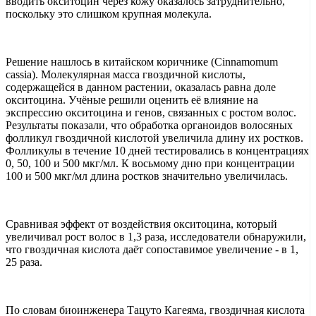
вводить окситоцин через кожу оказалось затруднительно,
поскольку это слишком крупная молекула.
Решение нашлось в китайском коричнике (Cinnamomum
cassia). Молекулярная масса гвоздичной кислоты,
содержащейся в данном растении, оказалась равна доле
окситоцина. Учёные решили оценить её влияние на
экспрессию окситоцина и генов, связанных с ростом волос.
Результаты показали, что обработка органоидов волосяных
фолликул гвоздичной кислотой увеличила длину их ростков.
Фолликулы в течение 10 дней тестировались в концентрациях
0, 50, 100 и 500 мкг/мл. К восьмому дню при концентрации
100 и 500 мкг/мл длина ростков значительно увеличилась.
Сравнивая эффект от воздействия окситоцина, который
увеличивал рост волос в 1,3 раза, исследователи обнаружили,
что гвоздичная кислота даёт сопоставимое увеличение - в 1,
25 раза.
По словам биоинженера Тацуто Кагеяма, гвоздичная кислота