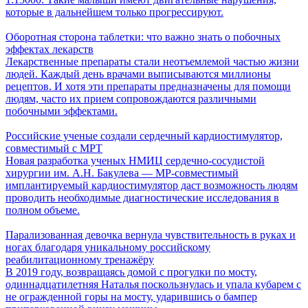
которые в дальнейшем только прогрессируют.
Оборотная сторона таблетки: что важно знать о побочных
эффектах лекарств
Лекарственные препараты стали неотъемлемой частью жизни
людей. Каждый день врачами выписываются миллионы
рецептов. И хотя эти препараты предназначены для помощи
людям, часто их прием сопровождаются различными
побочными эффектами.
Российские ученые создали сердечный кардиостимулятор,
совместимый с МРТ
Новая разработка ученых НМИЦ сердечно-сосудистой
хирургии им. А.Н. Бакулева — МР-совместимый
имплантируемый кардиостимулятор даст возможность людям
проводить необходимые диагностические исследования в
полном объеме.
Парализованная девочка вернула чувствительность в руках и
ногах благодаря уникальному российскому
реабилитационному тренажёру
В 2019 году, возвращаясь домой с прогулки по мосту,
одиннадцатилетняя Наталья поскользнулась и упала кубарем с
не огражденной горы на мосту, ударившись о бампер