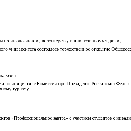
ны по инклюзивному волонтерству и инклюзивному туризму
нного университета состоялось торжественное открытие Общеро
инклюзии
ссии по инициативе Комиссии при Президенте Российской Федер
вному туризму.
тов «Профессиональное завтра» с участием студентов с инвалид