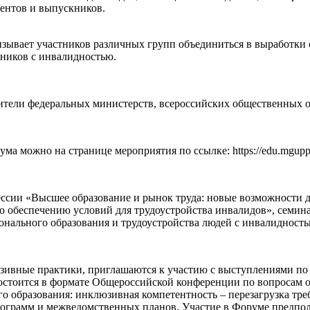
дентов и выпускников.
ывает участников различных групп объединиться в выработки 
кников с инвалидностью.
ители федеральных министерств, всероссийских общественных о
ма можно на странице мероприятия по ссылке: https://edu.mgupp
ссии «Высшее образование и рынок труда: новые возможности д
по обеспечению условий для трудоустройства инвалидов», семин
онального образования и трудоустройства людей с инвалидность
ивные практики, приглашаются к участию с выступлениями по 
остоится в формате Общероссийской конференции по вопросам о
о образования: инклюзивная компетентность – перезагрузка тр
грамм и межведомственных планов. Участие в Форуме предполаг