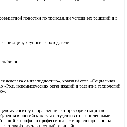
совместной повестки по трансляции успешных решений и в
рганизаций, крупные работодатели.
.ru/forum
ля человека с инвалидностью», круглый стол «Социальная
ар «Роль некоммерческих организаций и развитие технологий
ю».
целому спектру направлений - от профориентации до
бучения в российских вузах студентов с ограниченными
ебований к профилю профессионала» и ориентировано на
ает два формата - и очный, и онлайн.