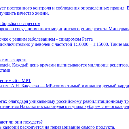
бует постоянного контроля и соблюдения определённых правил. 
лучшить качество жизни.
 борьбы со стрессом
ского государственного медицинского университета Минздрава
чке с редким заболеванием - синдромом Ретта
я исключительно у девочек с частотой 1:10000 – 1:15000. Такие
ктах лекарств
юдей. Каждый день врачами выписываются миллионы рецептов. 
ктами.
местимый с МРТ
и им. А.Н. Бакулева — МР-совместимый имплантируемый карди
ногах благодаря уникальному российскому реабилитационному т
цатилетняя Наталья поскользнулась и упала кубарем с не огражд
ают ли они похудеть?
 калорий расходуется на переваривание самого продукта.