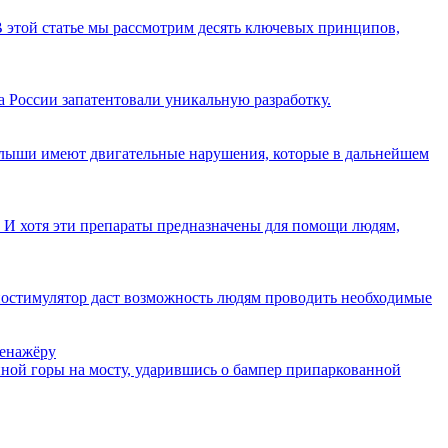
В этой статье мы рассмотрим десять ключевых принципов,
 России запатентовали уникальную разработку.
 малыши имеют двигательные нарушения, которые в дальнейшем
И хотя эти препараты предназначены для помощи людям,
остимулятор даст возможность людям проводить необходимые
ренажёру
енной горы на мосту, ударившись о бампер припаркованной