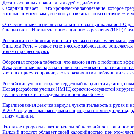
Десять основных правил для людей с диабетом
Сахарный диабет — это хроническое заболевание, которое тре
которые помогут вам успешно управлять своим состоянием и у
Отечественные специалисты запатентовали уникальное ПО для
Специалисты Института инновационного развития (ИИР) Самар
Российский реабилитационный тренажер помог маленькой дево
Синдром Ретта – редкое генетическое заболевание, встречаетс
только прогрессируют.
Оборотная сторона таблетки: что важно знать о побочных эффе
Лекарственные препараты стали неотъемлемой частью жизни л
часто их прием сопровождаются различными побочными эффе
Российские ученые создали сердечный кардиостимулятор, сов
Новая разработка ученых НМИЦ сердечно-сосудистой хирурги
диагностические исследования в полном объеме.
Парализованная девочка вернула чувствительность в руках и 
В 2019 году, возвращаясь домой с прогулки по мосту, одиннад
внизу машины.
Что такое продукты с «отрицательной калорийностью» и помог
Каждый продукт обладает своей калорийностью, при этом часть