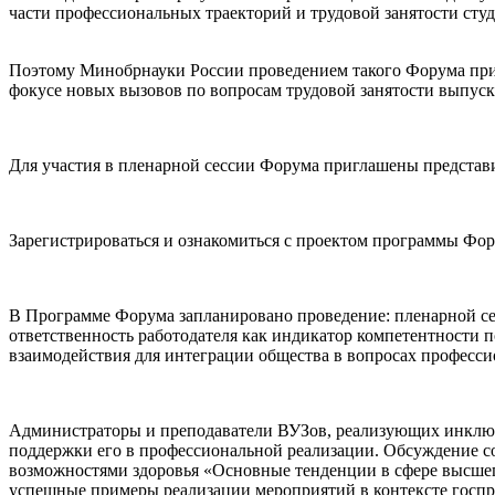
части профессиональных траекторий и трудовой занятости сту
Поэтому Минобрнауки России проведением такого Форума приз
фокусе новых вызовов по вопросам трудовой занятости выпус
Для участия в пленарной сессии Форума приглашены представ
Зарегистрироваться и ознакомиться с проектом программы Фору
В Программе Форума запланировано проведение: пленарной се
ответственность работодателя как индикатор компетентности 
взаимодействия для интеграции общества в вопросах професси
Администраторы и преподаватели ВУЗов, реализующих инклюз
поддержки его в профессиональной реализации. Обсуждение с
возможностями здоровья «Основные тенденции в сфере высшег
успешные примеры реализации мероприятий в контексте госпро