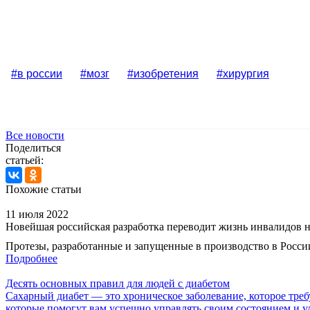
#в россии
#мозг
#изобретения
#хирургия
Все новости
Поделиться
статьей:
Похожие статьи
11 июля 2022
Новейшая российская разработка переводит жизнь инвалидов н
Протезы, разработанные и запущенные в производство в Росс
Подробнее
Десять основных правил для людей с диабетом
Сахарный диабет — это хроническое заболевание, которое тре
которые помогут вам успешно управлять своим состоянием и у