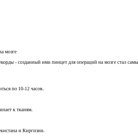
на мозге
орды - созданный ими пинцет для операций на мозге стал самым 
ться по 10-12 часов.
пает к тканям.
кистана и Киргизии.