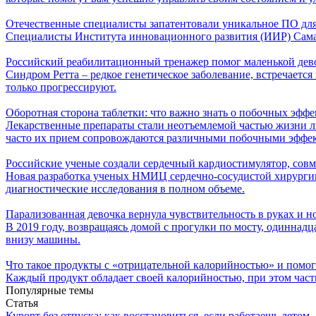
Отечественные специалисты запатентовали уникальное ПО для
Специалисты Института инновационного развития (ИИР) Самар
Российский реабилитационный тренажер помог маленькой дево
Синдром Ретта – редкое генетическое заболевание, встречаетс
только прогрессируют.
Оборотная сторона таблетки: что важно знать о побочных эффе
Лекарственные препараты стали неотъемлемой частью жизни л
часто их прием сопровождаются различными побочными эффе
Российские ученые создали сердечный кардиостимулятор, сов
Новая разработка ученых НМИЦ сердечно-сосудистой хирурги
диагностические исследования в полном объеме.
Парализованная девочка вернула чувствительность в руках и 
В 2019 году, возвращаясь домой с прогулки по мосту, одиннад
внизу машины.
Что такое продукты с «отрицательной калорийностью» и помог
Каждый продукт обладает своей калорийностью, при этом часть
Популярные темы
Статья
Курорт без отпуска: как восстановиться, если работаешь летом