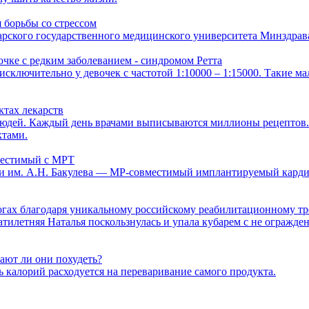
 борьбы со стрессом
ского государственного медицинского университета Минздрава
чке с редким заболеванием - синдромом Ретта
я исключительно у девочек с частотой 1:10000 – 1:15000. Такие
ктах лекарств
юдей. Каждый день врачами выписываются миллионы рецептов. 
ктами.
местимый с МРТ
и им. А.Н. Бакулева — МР-совместимый имплантируемый карди
ногах благодаря уникальному российскому реабилитационному т
цатилетняя Наталья поскользнулась и упала кубарем с не огражд
ают ли они похудеть?
 калорий расходуется на переваривание самого продукта.