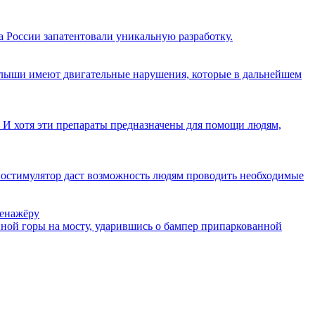
 России запатентовали уникальную разработку.
 малыши имеют двигательные нарушения, которые в дальнейшем
И хотя эти препараты предназначены для помощи людям,
остимулятор даст возможность людям проводить необходимые
ренажёру
енной горы на мосту, ударившись о бампер припаркованной