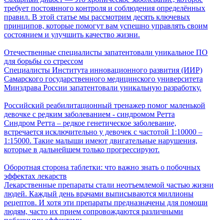
требует постоянного контроля и соблюдения определённых
правил. В этой статье мы рассмотрим десять ключевых
принципов, которые помогут вам успешно управлять своим
состоянием и улучшить качество жизни.
Отечественные специалисты запатентовали уникальное ПО
для борьбы со стрессом
Специалисты Института инновационного развития (ИИР)
Самарского государственного медицинского университета
Минздрава России запатентовали уникальную разработку.
Российский реабилитационный тренажер помог маленькой
девочке с редким заболеванием - синдромом Ретта
Синдром Ретта – редкое генетическое заболевание,
встречается исключительно у девочек с частотой 1:10000 –
1:15000. Такие малыши имеют двигательные нарушения,
которые в дальнейшем только прогрессируют.
Оборотная сторона таблетки: что важно знать о побочных
эффектах лекарств
Лекарственные препараты стали неотъемлемой частью жизни
людей. Каждый день врачами выписываются миллионы
рецептов. И хотя эти препараты предназначены для помощи
людям, часто их прием сопровождаются различными