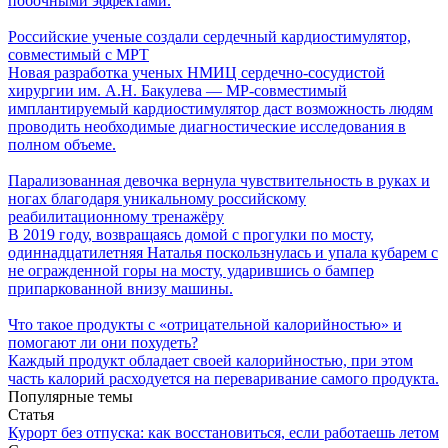
побочными эффектами.
Российские ученые создали сердечный кардиостимулятор,
совместимый с МРТ
Новая разработка ученых НМИЦ сердечно-сосудистой
хирургии им. А.Н. Бакулева — МР-совместимый
имплантируемый кардиостимулятор даст возможность людям
проводить необходимые диагностические исследования в
полном объеме.
Парализованная девочка вернула чувствительность в руках и
ногах благодаря уникальному российскому
реабилитационному тренажёру
В 2019 году, возвращаясь домой с прогулки по мосту,
одиннадцатилетняя Наталья поскользнулась и упала кубарем с
не огражденной горы на мосту, ударившись о бампер
припаркованной внизу машины.
Что такое продукты с «отрицательной калорийностью» и
помогают ли они похудеть?
Каждый продукт обладает своей калорийностью, при этом
часть калорий расходуется на переваривание самого продукта.
Популярные темы
Статья
Курорт без отпуска: как восстановиться, если работаешь летом