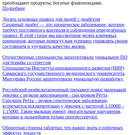
преобладают продукты, богатые флавоноидами.
Подробнее
Десять основных правил для людей с диабетом
Сахарный диабет — это хроническое заболевание, которое
требует постоянного контроля и соблюдения определённых
правил. В этой статье мы рассмотрим десять ключевых
принципов, которые помогут вам успешно управлять своим
состоянием и улучшить качество жизни.
Отечественные специалисты запатентовали уникальное ПО
для борьбы со стрессом
Специалисты Института инновационного развития (ИИР)
Самарского государственного медицинского университета
Минздрава России запатентовали уникальную разработку.
Российский реабилитационный тренажер помог маленькой
девочке с редким заболеванием - синдромом Ретта
Синдром Ретта – редкое генетическое заболевание,
встречается исключительно у девочек с частотой 1:10000 –
1:15000. Такие малыши имеют двигательные нарушения,
которые в дальнейшем только прогрессируют.
Оборотная сторона таблетки: что важно знать о побочных
эффектах лекарств