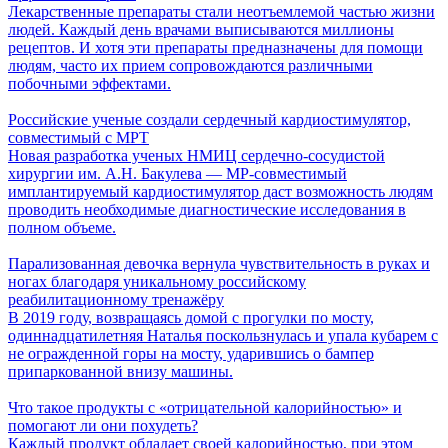
Лекарственные препараты стали неотъемлемой частью жизни
людей. Каждый день врачами выписываются миллионы
рецептов. И хотя эти препараты предназначены для помощи
людям, часто их прием сопровождаются различными
побочными эффектами.
Российские ученые создали сердечный кардиостимулятор,
совместимый с МРТ
Новая разработка ученых НМИЦ сердечно-сосудистой
хирургии им. А.Н. Бакулева — МР-совместимый
имплантируемый кардиостимулятор даст возможность людям
проводить необходимые диагностические исследования в
полном объеме.
Парализованная девочка вернула чувствительность в руках и
ногах благодаря уникальному российскому
реабилитационному тренажёру
В 2019 году, возвращаясь домой с прогулки по мосту,
одиннадцатилетняя Наталья поскользнулась и упала кубарем с
не огражденной горы на мосту, ударившись о бампер
припаркованной внизу машины.
Что такое продукты с «отрицательной калорийностью» и
помогают ли они похудеть?
Каждый продукт обладает своей калорийностью, при этом