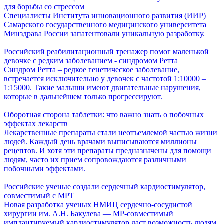
для борьбы со стрессом
Специалисты Института инновационного развития (ИИР)
Самарского государственного медицинского университета
Минздрава России запатентовали уникальную разработку.
Российский реабилитационный тренажер помог маленькой
девочке с редким заболеванием - синдромом Ретта
Синдром Ретта – редкое генетическое заболевание,
встречается исключительно у девочек с частотой 1:10000 –
1:15000. Такие малыши имеют двигательные нарушения,
которые в дальнейшем только прогрессируют.
Оборотная сторона таблетки: что важно знать о побочных
эффектах лекарств
Лекарственные препараты стали неотъемлемой частью жизни
людей. Каждый день врачами выписываются миллионы
рецептов. И хотя эти препараты предназначены для помощи
людям, часто их прием сопровождаются различными
побочными эффектами.
Российские ученые создали сердечный кардиостимулятор,
совместимый с МРТ
Новая разработка ученых НМИЦ сердечно-сосудистой
хирургии им. А.Н. Бакулева — МР-совместимый
имплантируемый кардиостимулятор даст возможность людям