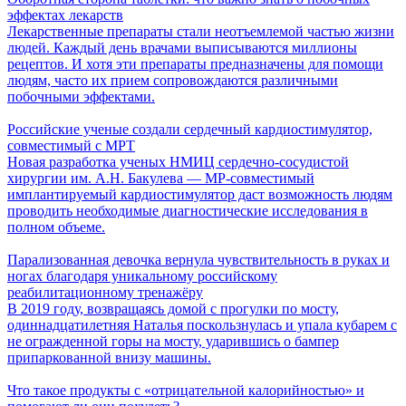
эффектах лекарств
Лекарственные препараты стали неотъемлемой частью жизни
людей. Каждый день врачами выписываются миллионы
рецептов. И хотя эти препараты предназначены для помощи
людям, часто их прием сопровождаются различными
побочными эффектами.
Российские ученые создали сердечный кардиостимулятор,
совместимый с МРТ
Новая разработка ученых НМИЦ сердечно-сосудистой
хирургии им. А.Н. Бакулева — МР-совместимый
имплантируемый кардиостимулятор даст возможность людям
проводить необходимые диагностические исследования в
полном объеме.
Парализованная девочка вернула чувствительность в руках и
ногах благодаря уникальному российскому
реабилитационному тренажёру
В 2019 году, возвращаясь домой с прогулки по мосту,
одиннадцатилетняя Наталья поскользнулась и упала кубарем с
не огражденной горы на мосту, ударившись о бампер
припаркованной внизу машины.
Что такое продукты с «отрицательной калорийностью» и