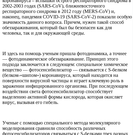
коронавируса – вспышки острого респираторного синдрома в
2002-2003 годах (SARS-CoV), ближневосточного
респираторного синдрома в 2012 году (MERS-CoV) и,
наконец, пандемия COVID-19 (SARS-CoV-2) показали особую
значимость данного вопроса. Причем, нужен такой способ
обеззараживания, который был бы безопасен как для
человека, так и для окружающей среды.
И здесь на помощь ученым пришла фотодинамика, а точнее
— фотодинамическое обеззараживание. Принцип этого
подхода заключается в следующем: специальное химическое
вещество — фотосенсибилизатор — связывается с S-белком
(белком-«шипом») коронавируса, который находится на
поверхности вирусной частицы и играет ключевую роль в
заражении инфицированного организма. При последующем
воздействии света фотосенсибилизатор способствует
выделению активной формы кислорода, которая окисляет
вирус, вызывая его гибель.
Ученые с помощью специального метода молекулярного
моделирования сравнили способность различных
фотосенсибилизаторов связываться с S-белками трех разных