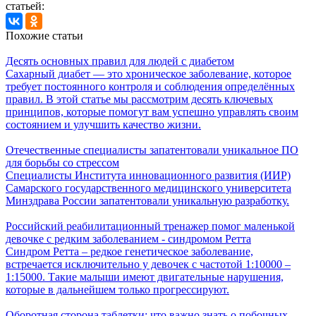
статьей:
Похожие статьи
Десять основных правил для людей с диабетом
Сахарный диабет — это хроническое заболевание, которое
требует постоянного контроля и соблюдения определённых
правил. В этой статье мы рассмотрим десять ключевых
принципов, которые помогут вам успешно управлять своим
состоянием и улучшить качество жизни.
Отечественные специалисты запатентовали уникальное ПО
для борьбы со стрессом
Специалисты Института инновационного развития (ИИР)
Самарского государственного медицинского университета
Минздрава России запатентовали уникальную разработку.
Российский реабилитационный тренажер помог маленькой
девочке с редким заболеванием - синдромом Ретта
Синдром Ретта – редкое генетическое заболевание,
встречается исключительно у девочек с частотой 1:10000 –
1:15000. Такие малыши имеют двигательные нарушения,
которые в дальнейшем только прогрессируют.
Оборотная сторона таблетки: что важно знать о побочных