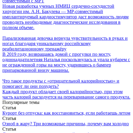
совместимый с МРТ
Новая разработка ученых НМИЦ сердечно-сосудистой
хирургии им. А.Н. Бакулева — МР-совместимый
имплантируемый кардиостимулятор даст возможность людям
проводить необходимые диагностические исследования в
полном объеме.
Парализованная девочка вернула чувствительность в руках и
ногах благодаря уникальному российскому
реабилитационному тренажёру
В 2019 году, возвращаясь домой с прогулки по мосту,
одиннадцатилетняя Наталья поскользнулась и упала кубарем с
не огражденной горы на мосту, ударившись о бампер
припаркованной внизу машины.
Что такое продукты с «отрицательной калорийностью» и
помогают ли они похудеть?
Каждый продукт обладает своей калорийностью, при этом
часть калорий расходуется на переваривание самого продукта.
Популярные темы
Статья
Курорт без отпуска: как восстановиться, если работаешь летом
Статья
Озноб в жару? Три возможные причины, почему вам холодно
Статья