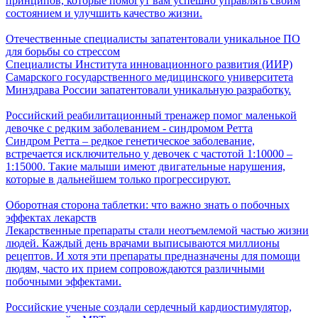
принципов, которые помогут вам успешно управлять своим
состоянием и улучшить качество жизни.
Отечественные специалисты запатентовали уникальное ПО
для борьбы со стрессом
Специалисты Института инновационного развития (ИИР)
Самарского государственного медицинского университета
Минздрава России запатентовали уникальную разработку.
Российский реабилитационный тренажер помог маленькой
девочке с редким заболеванием - синдромом Ретта
Синдром Ретта – редкое генетическое заболевание,
встречается исключительно у девочек с частотой 1:10000 –
1:15000. Такие малыши имеют двигательные нарушения,
которые в дальнейшем только прогрессируют.
Оборотная сторона таблетки: что важно знать о побочных
эффектах лекарств
Лекарственные препараты стали неотъемлемой частью жизни
людей. Каждый день врачами выписываются миллионы
рецептов. И хотя эти препараты предназначены для помощи
людям, часто их прием сопровождаются различными
побочными эффектами.
Российские ученые создали сердечный кардиостимулятор,