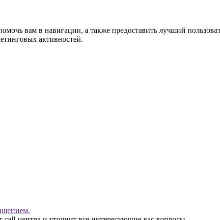
помочь вам в навигации, а также предоставить лучший пользова
кетинговых активностей.
ашением.
 call-центра и уточнит все интересующие вас вопросы.