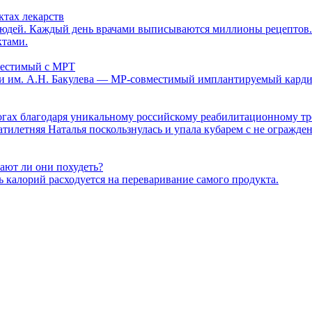
ктах лекарств
юдей. Каждый день врачами выписываются миллионы рецептов. 
ктами.
местимый с МРТ
и им. А.Н. Бакулева — МР-совместимый имплантируемый карди
ногах благодаря уникальному российскому реабилитационному т
цатилетняя Наталья поскользнулась и упала кубарем с не огражд
ают ли они похудеть?
 калорий расходуется на переваривание самого продукта.