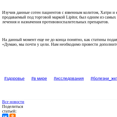
Изучив данные сотен пациентов с язвенным колитом, Хатри и 
продаваемый под торговой маркой Lipitor, был одним из самы
лечения и назначения противовоспалительных препаратов.
На данный момент еще не до конца понятно, как статины пода
«Думаю, мы почти у цели. Нам необходимо провести дополните
#здоровье
#в мире
#исследования
#болезни_жк
Все новости
Поделиться
статьей: