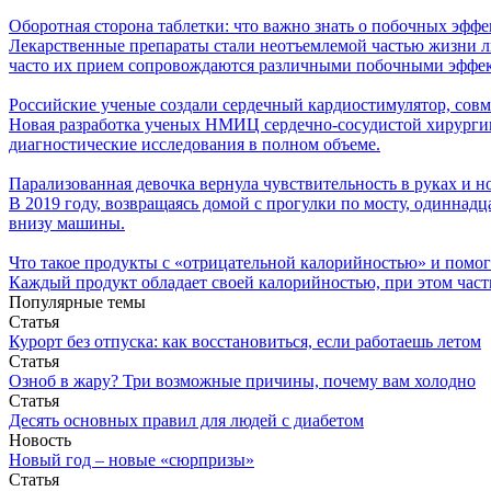
Оборотная сторона таблетки: что важно знать о побочных эффе
Лекарственные препараты стали неотъемлемой частью жизни л
часто их прием сопровождаются различными побочными эффе
Российские ученые создали сердечный кардиостимулятор, сов
Новая разработка ученых НМИЦ сердечно-сосудистой хирурги
диагностические исследования в полном объеме.
Парализованная девочка вернула чувствительность в руках и 
В 2019 году, возвращаясь домой с прогулки по мосту, одиннад
внизу машины.
Что такое продукты с «отрицательной калорийностью» и помог
Каждый продукт обладает своей калорийностью, при этом часть
Популярные темы
Статья
Курорт без отпуска: как восстановиться, если работаешь летом
Статья
Озноб в жару? Три возможные причины, почему вам холодно
Статья
Десять основных правил для людей с диабетом
Новость
Новый год – новые «сюрпризы»
Статья