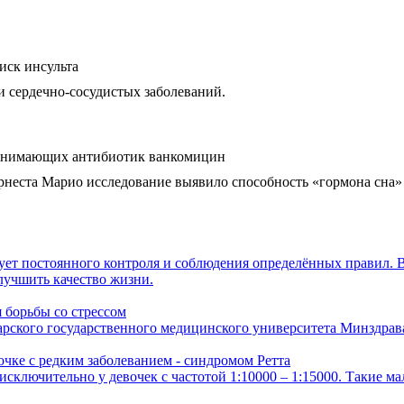
иск инсульта
и сердечно-сосудистых заболеваний.
ринимающих антибиотик ванкомицин
неста Марио исследование выявило способность «гормона сна» 
бует постоянного контроля и соблюдения определённых правил. 
лучшить качество жизни.
 борьбы со стрессом
ского государственного медицинского университета Минздрава
чке с редким заболеванием - синдромом Ретта
я исключительно у девочек с частотой 1:10000 – 1:15000. Такие