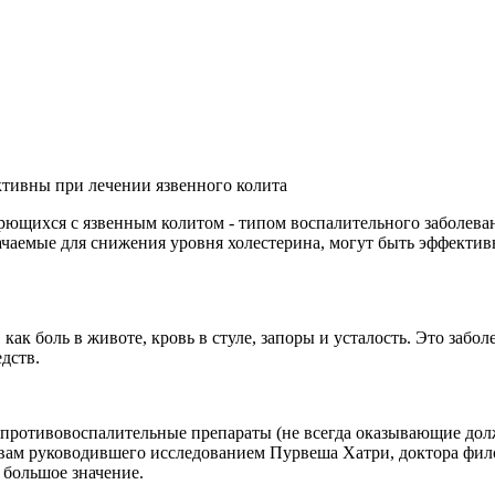
ктивны при лечении язвенного колита
рющихся с язвенным колитом - типом воспалительного заболева
ачаемые для снижения уровня холестерина, могут быть эффектив
ак боль в животе, кровь в стуле, запоры и усталость. Это заболе
дств.
 противовоспалительные препараты (не всегда оказывающие долж
ловам руководившего исследованием Пурвеша Хатри, доктора ф
 большое значение.