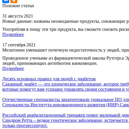
Похожие статьи
31 августа 2021
Новые данные: названы неожиданные продукты, снижающие р
Употребляя в пищу эти три продукта, вы сможете снизить риск
Подробнее
17 сентября 2021
Мелатонин уменьшает почечную недостаточность у людей, п
Проведенное учеными из фармацевтической школы Рутгерса Эр
людей, принимающих антибиотик ванкомицин.
Подробнее
Десять основных правил для людей с диабетом
Сахарный диабет — это хроническое заболевание, которое тре
которые помогут вам успешно управлять своим состоянием и у
Отечественные специалисты запатентовали уникальное ПО для
Специалисты Института инновационного развития (ИИР) Самар
Российский реабилитационный тренажер помог маленькой дево
Синдром Ретта – редкое генетическое заболевание, встречаетс
только прогрессируют.