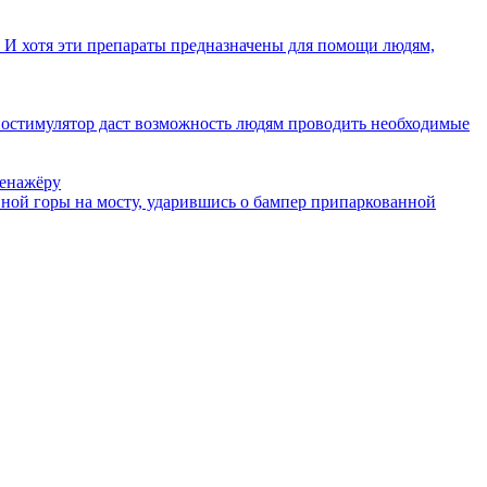
И хотя эти препараты предназначены для помощи людям,
остимулятор даст возможность людям проводить необходимые
ренажёру
енной горы на мосту, ударившись о бампер припаркованной