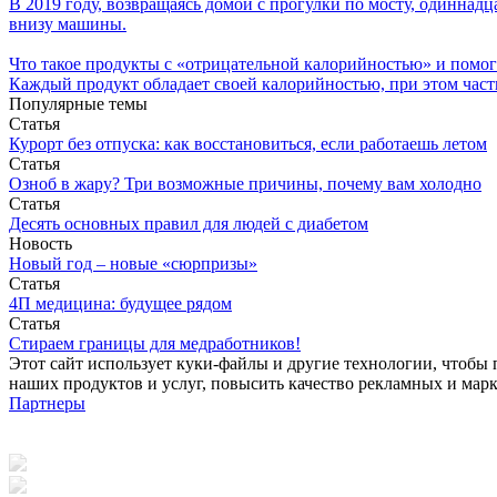
В 2019 году, возвращаясь домой с прогулки по мосту, одиннад
внизу машины.
Что такое продукты с «отрицательной калорийностью» и помог
Каждый продукт обладает своей калорийностью, при этом часть
Популярные темы
Статья
Курорт без отпуска: как восстановиться, если работаешь летом
Статья
Озноб в жару? Три возможные причины, почему вам холодно
Статья
Десять основных правил для людей с диабетом
Новость
Новый год – новые «сюрпризы»
Статья
4П медицина: будущее рядом
Статья
Стираем границы для медработников!
Этот сайт использует куки-файлы и другие технологии, чтобы 
наших продуктов и услуг, повысить качество рекламных и мар
Партнеры