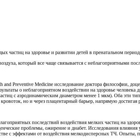
ых частиц на здоровье и развитии детей в пренатальном период
воздуха, который все чаще связывается с неблагоприятными посл
lth and Preventive Medicine исследование доктора философии, 
ультаты о неблагоприятном воздействии на здоровье человека д
астиц с аэродинамическим диаметром менее 1 мкм). Оба эти тип
 кровоток, но и через плацентарный барьер, напрямую достигая
лагоприятных последствий воздействия мелких частиц на здоров
денческие проблемы, ожирение и диабет. Исследования влияния
дстве с эффектами от воздействия мелкодисперсных ТЧ. Опыты, 