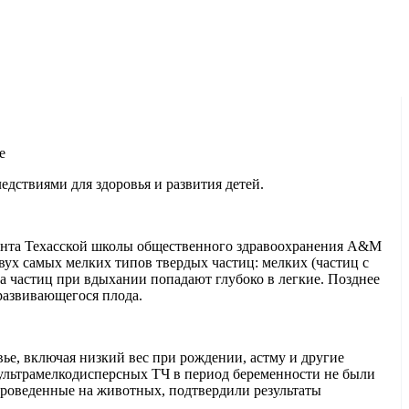
е
едствиями для здоровья и развития детей.
доцента Техасской школы общественного здравоохранения A&M
вух самых мелких типов твердых частиц: мелких (частиц с
а частиц при вдыхании попадают глубоко в легкие. Позднее
 развивающегося плода.
ье, включая низкий вес при рождении, астму и другие
 ультрамелкодисперсных ТЧ в период беременности не были
проведенные на животных, подтвердили результаты