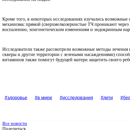
Кроме того, в некоторых исследованиях изучались возможные
механизма: прямой (сверхмелкозернистые ТЧ проникают через 
воспалению, эпигенетическим изменениям и эндокринным на
Исследователи также рассмотрели возможные методы лечения и
скверы и другие территории с зелеными насаждениями) способ
витаминов также помогут будущей матери защитить своего ре
#здоровье
#в мире
#исследования
#дети
#бе
Все новости
Поделиться