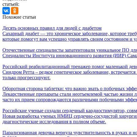
статьей:
Похожие статьи
Десять основных правил для людей с диабетом
Сахарный диабет — это хроническое заболевание, которое тре
которые помогут вам успешно управлять своим состоянием и у
Отечественные специалисты запатентовали уникальное ПО для
Специалисты Института инновационного развития (ИИР) Самар
Российский реабилитационный тренажер помог маленькой дево
Синдром Ретта – редкое генетическое заболевание, встречаетс
только прогрессируют.
Оборотная сторона таблетки: что важно знать о побочных эффе
Лекарственные препараты стали неотъемлемой частью жизни л
часто их прием сопровождаются различными побочными эффе
Российские ученые создали сердечный кардиостимулятор, сов
Новая разработка ученых НМИЦ сердечно-сосудистой хирурги
диагностические исследования в полном объеме.
Парализованная девочка вернула чувствительность в руках и 