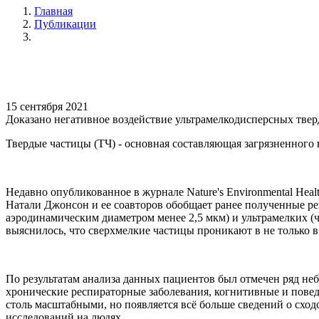
Главная
Публикации
15 сентября 2021
Доказано негативное воздействие ультрамелкодисперсных тверд
Твердые частицы (ТЧ) - основная составляющая загрязненного 
Недавно опубликованное в журнале Nature's Environmental Hea
Натали Джонсон и ее соавторов обобщает ранее полученные рез
аэродинамическим диаметром менее 2,5 мкм) и ультрамелких (ч
выяснилось, что сверхмелкие частицы проникают в не только в
По результатам анализа данных пациентов был отмечен ряд неб
хронические респираторные заболевания, когнитивные и пове
столь масштабными, но появляется всё больше сведений о схо
исследований на людях.