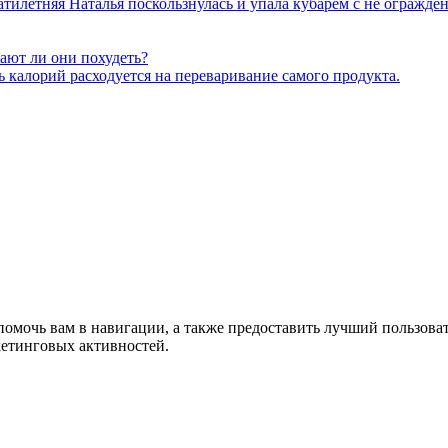
цатилетняя Наталья поскользнулась и упала кубарем с не огражд
ают ли они похудеть?
 калорий расходуется на переваривание самого продукта.
помочь вам в навигации, а также предоставить лучший пользова
кетинговых активностей.