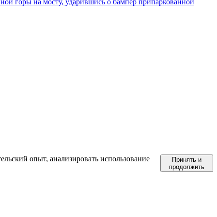
енной горы на мосту, ударившись о бампер припаркованной
тельский опыт, анализировать использование
Принять и
продолжить