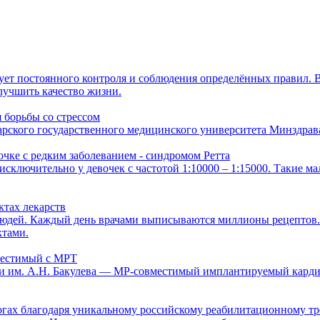
бует постоянного контроля и соблюдения определённых правил. 
лучшить качество жизни.
 борьбы со стрессом
ского государственного медицинского университета Минздрава
чке с редким заболеванием - синдромом Ретта
я исключительно у девочек с частотой 1:10000 – 1:15000. Такие
ктах лекарств
юдей. Каждый день врачами выписываются миллионы рецептов. 
ктами.
местимый с МРТ
и им. А.Н. Бакулева — МР-совместимый имплантируемый карди
ногах благодаря уникальному российскому реабилитационному т