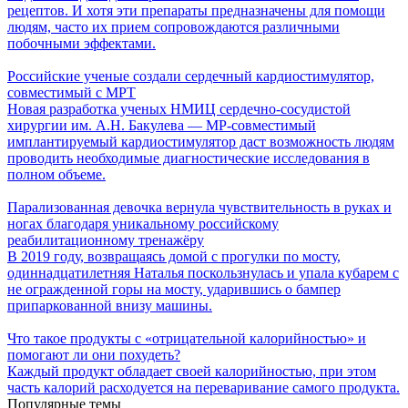
рецептов. И хотя эти препараты предназначены для помощи
людям, часто их прием сопровождаются различными
побочными эффектами.
Российские ученые создали сердечный кардиостимулятор,
совместимый с МРТ
Новая разработка ученых НМИЦ сердечно-сосудистой
хирургии им. А.Н. Бакулева — МР-совместимый
имплантируемый кардиостимулятор даст возможность людям
проводить необходимые диагностические исследования в
полном объеме.
Парализованная девочка вернула чувствительность в руках и
ногах благодаря уникальному российскому
реабилитационному тренажёру
В 2019 году, возвращаясь домой с прогулки по мосту,
одиннадцатилетняя Наталья поскользнулась и упала кубарем с
не огражденной горы на мосту, ударившись о бампер
припаркованной внизу машины.
Что такое продукты с «отрицательной калорийностью» и
помогают ли они похудеть?
Каждый продукт обладает своей калорийностью, при этом
часть калорий расходуется на переваривание самого продукта.
Популярные темы