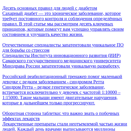
Десять основных правил для людей с диабетом
Сахарный диабет — это хроническое заболевание, которое
требует постоянного контроля и соблюдения определённых
правил. В этой статье мы рассмотрим десять ключевых
принципов, которые помогут вам успешно управлять своим
состоянием и улучшить качество жизни.
Отечественные специалисты запатентовали уникальное ПО
для борьбы со стрессом
Специалисты Института инновационного развития (ИИР)
Самарского государственного медицинского университета
Минздрава России запатентовали уникальную разработку.
Российский реабилитационный тренажер помог маленькой
девочке с редким заболеванием - синдромом Ретта
Синдром Ретта – редкое генетическое заболевание,
встречается исключительно у девочек с частотой 1:10000 –
1:15000. Такие малыши имеют двигательные нарушения,
которые в дальнейшем только прогрессируют.
Оборотная сторона таблетки: что важно знать о побочных
эффектах лекарств
Лекарственные препараты стали неотъемлемой частью жизни
людей. Каждый день врачами выписываются миллионы