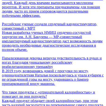
людей. Каждый день врачами выписываются миллионы
рецептов. И хотя эти препараты предназначены для помощи
людям, часто их прием сопровождаются различными
побочными эффектами.
Российские ученые создали сердечный кардиостимулятор,
совместимый с МРТ
Новая разработка ученых НМИЦ сердечно-сосудистой
хирургии им. А.Н. Бакулева — МР-совместимый
имплантируемый кардиостимулятор даст возможность людям
проводить необходимые диагностические исследования в
полном объеме.
Парализованная девочка вернула чувствительность в руках и
ногах благодаря уникальному российскому
реабилитационному тренажёру
В 2019 году, возвращаясь домой с прогулки по мосту,
одиннадцатилетняя Наталья поскользнулась и упала кубарем с
не огражденной горы на мосту, ударившись о бампер
припаркованной внизу машины.
Что такое продукты с «отрицательной калорийностью» и
помогают ли они похудеть?
Каждый продукт обладает своей калорийностью, при этом
часть калорий расходуется на переваривание самого продукта.