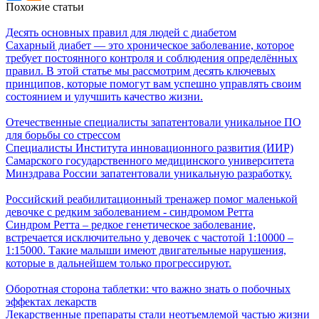
Похожие статьи
Десять основных правил для людей с диабетом
Сахарный диабет — это хроническое заболевание, которое
требует постоянного контроля и соблюдения определённых
правил. В этой статье мы рассмотрим десять ключевых
принципов, которые помогут вам успешно управлять своим
состоянием и улучшить качество жизни.
Отечественные специалисты запатентовали уникальное ПО
для борьбы со стрессом
Специалисты Института инновационного развития (ИИР)
Самарского государственного медицинского университета
Минздрава России запатентовали уникальную разработку.
Российский реабилитационный тренажер помог маленькой
девочке с редким заболеванием - синдромом Ретта
Синдром Ретта – редкое генетическое заболевание,
встречается исключительно у девочек с частотой 1:10000 –
1:15000. Такие малыши имеют двигательные нарушения,
которые в дальнейшем только прогрессируют.
Оборотная сторона таблетки: что важно знать о побочных
эффектах лекарств
Лекарственные препараты стали неотъемлемой частью жизни